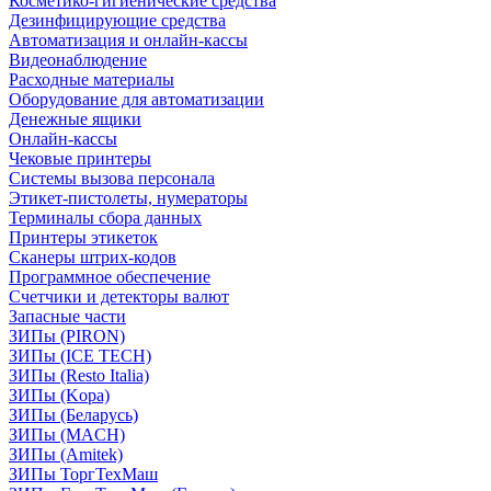
Косметико-гигиенические средства
Дезинфицирующие средства
Автоматизация и онлайн-кассы
Видеонаблюдение
Расходные материалы
Оборудование для автоматизации
Денежные ящики
Онлайн-кассы
Чековые принтеры
Системы вызова персонала
Этикет-пистолеты, нумераторы
Терминалы сбора данных
Принтеры этикеток
Сканеры штрих-кодов
Программное обеспечение
Счетчики и детекторы валют
Запасные части
ЗИПы (PIRON)
ЗИПы (ICE TECH)
ЗИПы (Resto Italia)
ЗИПы (Kopa)
ЗИПы (Беларусь)
ЗИПы (MACH)
ЗИПы (Amitek)
ЗИПы ТоргТехМаш