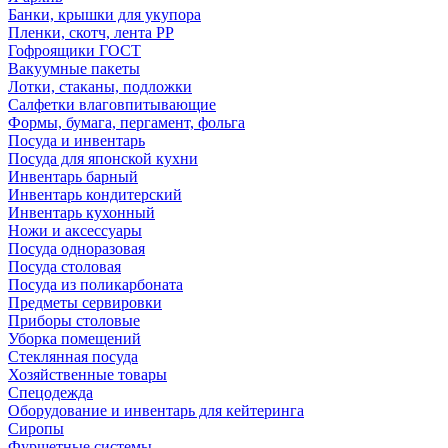
Банки, крышки для укупора
Пленки, скотч, лента РР
Гофроящики ГОСТ
Вакуумные пакеты
Лотки, стаканы, подложки
Салфетки влаговпитывающие
Формы, бумага, пергамент, фольга
Посуда и инвентарь
Посуда для японской кухни
Инвентарь барный
Инвентарь кондитерский
Инвентарь кухонный
Ножи и аксессуары
Посуда одноразовая
Посуда столовая
Посуда из поликарбоната
Предметы сервировки
Приборы столовые
Уборка помещений
Стеклянная посуда
Хозяйственные товары
Спецодежда
Оборудование и инвентарь для кейтеринга
Сиропы
Фуршетные системы