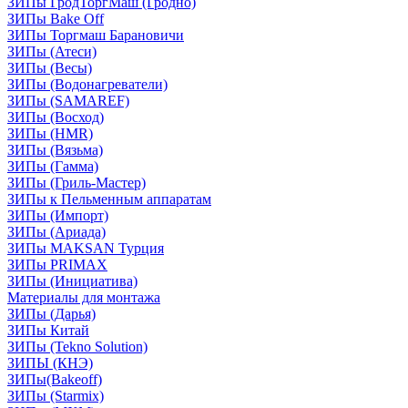
ЗИПы ГродТоргМаш (Гродно)
ЗИПы Bake Off
ЗИПы Торгмаш Барановичи
ЗИПы (Атеси)
ЗИПы (Весы)
ЗИПы (Водонагреватели)
ЗИПы (SAMAREF)
ЗИПы (Восход)
ЗИПы (HMR)
ЗИПы (Вязьма)
ЗИПы (Гамма)
ЗИПы (Гриль-Мастер)
ЗИПы к Пельменным аппаратам
ЗИПы (Импорт)
ЗИПы (Ариада)
ЗИПы MAKSAN Турция
ЗИПы PRIMAX
ЗИПы (Инициатива)
Материалы для монтажа
ЗИПы (Дарья)
ЗИПы Китай
ЗИПы (Tekno Solution)
ЗИПЫ (КНЭ)
ЗИПы(Bakeoff)
ЗИПы (Starmix)