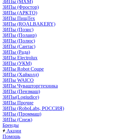
ЗИПы (МХМ)
ЗИПы (Фростор)
ЗИПы (АРКТО)
ЗИПы ПищТех
ЗИПы (ROALBAKERY)
ЗИПы (Позис)
ЗИПы (Полаир)
ЗИПы (Полюс)
ЗИПы (Сантас)
ЗИПы (Рада)
ЗИПы Electrolux
ЗИПы (УКМ)
ЗИПы Robot Coupe
ЗИПы (Хайколд)
ЗИПы WAICO
ЗИПы Чувашторгтехника
ЗИПы (Пензмаш)
ЗИПы(Logiudice)
ЗИПы Прочие
ЗИПы (RoboLabs, РОССИЯ)
ЗИПы (Проммаш)
ЗИПы (Снеж)
Бренды
Акции
Помощь