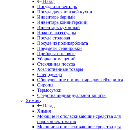
Назад
Посуда и инвентарь
Посуда для японской кухни
Инвентарь барный
Инвентарь кондитерский
Инвентарь кухонный
Ножи и аксессуары
Посуда столовая
Посуда из поликарбоната
Предметы сервировки
Приборы столовые
Уборка помещений
Стеклянная посуда
Хозяйственные товары
Спецодежда
Оборудование и инвентарь для кейтеринга
Сиропы
Термосумки
Средства индивидуальной защиты
Химия
Назад
Химия
Моющие и ополаскивающие средства для
пароконвектоматов
Моющие и ополаскивающие средства для