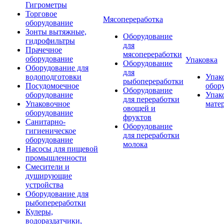
Гигрометры
Торговое
Мясопереработка
оборудование
Зонты вытяжные,
Оборудование
гидрофильтры
для
Прачечное
мясопереработки
оборудование
Упаковка
Оборудование
Оборудование для
для
водоподготовки
Упак
рыбопереработки
Посудомоечное
обор
Оборудование
оборудование
Упак
для переработки
Упаковочное
мате
овощей и
оборудование
фруктов
Санитарно-
Оборудование
гигиеническое
для переработки
оборудование
молока
Насосы для пищевой
промышленности
Смесители и
душирующие
устройства
Оборудование для
рыбопереработки
Кулеры,
водораздатчики,