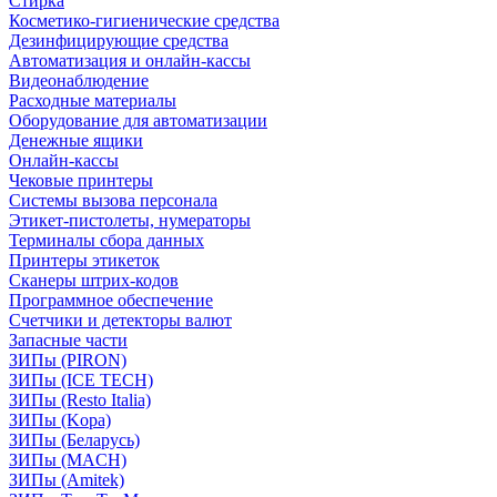
Стирка
Косметико-гигиенические средства
Дезинфицирующие средства
Автоматизация и онлайн-кассы
Видеонаблюдение
Расходные материалы
Оборудование для автоматизации
Денежные ящики
Онлайн-кассы
Чековые принтеры
Системы вызова персонала
Этикет-пистолеты, нумераторы
Терминалы сбора данных
Принтеры этикеток
Сканеры штрих-кодов
Программное обеспечение
Счетчики и детекторы валют
Запасные части
ЗИПы (PIRON)
ЗИПы (ICE TECH)
ЗИПы (Resto Italia)
ЗИПы (Kopa)
ЗИПы (Беларусь)
ЗИПы (MACH)
ЗИПы (Amitek)