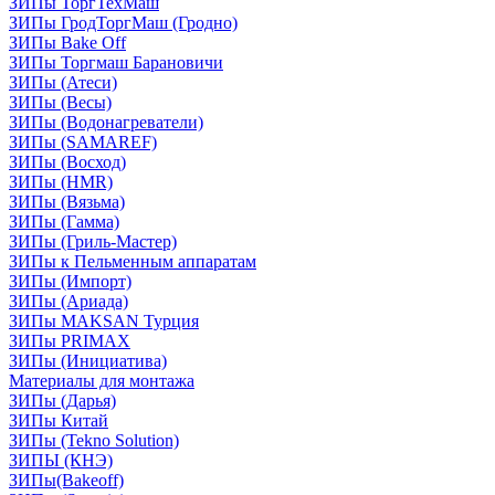
ЗИПы ТоргТехМаш
ЗИПы ГродТоргМаш (Гродно)
ЗИПы Bake Off
ЗИПы Торгмаш Барановичи
ЗИПы (Атеси)
ЗИПы (Весы)
ЗИПы (Водонагреватели)
ЗИПы (SAMAREF)
ЗИПы (Восход)
ЗИПы (HMR)
ЗИПы (Вязьма)
ЗИПы (Гамма)
ЗИПы (Гриль-Мастер)
ЗИПы к Пельменным аппаратам
ЗИПы (Импорт)
ЗИПы (Ариада)
ЗИПы MAKSAN Турция
ЗИПы PRIMAX
ЗИПы (Инициатива)
Материалы для монтажа
ЗИПы (Дарья)
ЗИПы Китай
ЗИПы (Tekno Solution)
ЗИПЫ (КНЭ)
ЗИПы(Bakeoff)