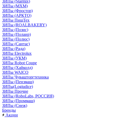
ЗИПы (Starmix)
ЗИПы (МХМ)
ЗИПы (Фростор)
ЗИПы (АРКТО)
ЗИПы ПищТех
ЗИПы (ROALBAKERY)
ЗИПы (Позис)
ЗИПы (Полаир)
ЗИПы (Полюс)
ЗИПы (Сантас)
ЗИПы (Рада)
ЗИПы Electrolux
ЗИПы (УКМ)
ЗИПы Robot Coupe
ЗИПы (Хайколд)
ЗИПы WAICO
ЗИПы Чувашторгтехника
ЗИПы (Пензмаш)
ЗИПы(Logiudice)
ЗИПы Прочие
ЗИПы (RoboLabs, РОССИЯ)
ЗИПы (Проммаш)
ЗИПы (Снеж)
Бренды
Акции