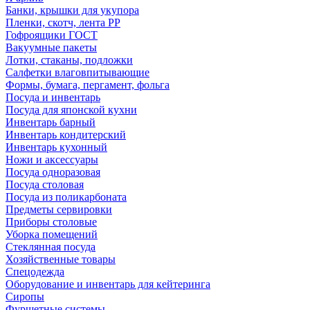
Банки, крышки для укупора
Пленки, скотч, лента РР
Гофроящики ГОСТ
Вакуумные пакеты
Лотки, стаканы, подложки
Салфетки влаговпитывающие
Формы, бумага, пергамент, фольга
Посуда и инвентарь
Посуда для японской кухни
Инвентарь барный
Инвентарь кондитерский
Инвентарь кухонный
Ножи и аксессуары
Посуда одноразовая
Посуда столовая
Посуда из поликарбоната
Предметы сервировки
Приборы столовые
Уборка помещений
Стеклянная посуда
Хозяйственные товары
Спецодежда
Оборудование и инвентарь для кейтеринга
Сиропы
Фуршетные системы