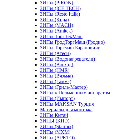
ЗИПы (PIRON)
ЗИПы (ICE TECH)
ЗИПы (Resto Italia)
ЗИПы (Kopa)
ЗИПы (MACH)
ЗИПы (Amitek)
ЗИПы ТоргТехМаш
ЗИПы ГродТоргМаш (Гродно)
ЗИПы Торгмаш Барановичи
ЗИПы (Атеси)
ЗИПы (Водонагреватели)
ЗИПы (Восход)
ЗИПы (HMR)
ЗИПы (Вязьма)
ЗИПы (Гамма)
ЗИПы (Гриль-Мастер)
ЗИПы к Пельменным аппаратам
ЗИПы (Импорт)
ЗИПы MAKSAN Турция
Материалы для монтажа
ЗИПы Китай
ЗИПЫ (КНЭ)
ЗИПы (Starmix)
ЗИПы (МХМ)
ЗИПы (АРКТО)