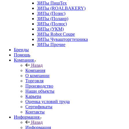
ЗИПы ПищТех
ЗИПы (ROALBAKERY)
ЗИПы (Позис)
ЗИПы (Полаир)
ЗИПы (Полюс)
ЗИПы (УКМ)
ЗИПы Robot Coupe
ЗИПы Чувашторгтехника
ЗИПы Прочие
Бренды
Помощь
Компания
Назад
Компания
О компании
Торговля
Производство
Наши объекты
Карьера
Оценка условий труда
Сертификаты
Контакты
Информация
Назад
Информация