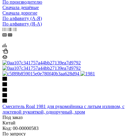
По производителю
Сначала дешёвые
Сначала дорогие
По алфавиту (А-Я)
По алфавиту (Я-А)
Смеситель Roal 1981 для рукомойника с литым изливом, с
локтевой рукояткой, одноручный, хром
Под заказ
Китай
Код: 00-00000583
По запросу