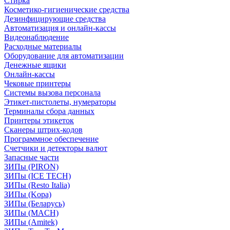
Стирка
Косметико-гигиенические средства
Дезинфицирующие средства
Автоматизация и онлайн-кассы
Видеонаблюдение
Расходные материалы
Оборудование для автоматизации
Денежные ящики
Онлайн-кассы
Чековые принтеры
Системы вызова персонала
Этикет-пистолеты, нумераторы
Терминалы сбора данных
Принтеры этикеток
Сканеры штрих-кодов
Программное обеспечение
Счетчики и детекторы валют
Запасные части
ЗИПы (PIRON)
ЗИПы (ICE TECH)
ЗИПы (Resto Italia)
ЗИПы (Kopa)
ЗИПы (Беларусь)
ЗИПы (MACH)
ЗИПы (Amitek)