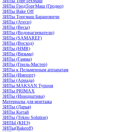
ЗИПы ТоргТехМаш
ЗИПы ГродТоргМаш (Гродно)
ЗИПы Bake Off
ЗИПы Торгмаш Барановичи
ЗИПы (Атеси)
ЗИПы (Весы)
ЗИПы (Водонагреватели)
ЗИПы (SAMAREF)
ЗИПы (Восход)
ЗИПы (HMR)
ЗИПы (Вязьма)
ЗИПы (Гамма)
ЗИПы (Гриль-Мастер)
ЗИПы к Пельменным аппаратам
ЗИПы (Импорт)
ЗИПы (Ариада)
ЗИПы MAKSAN Турция
ЗИПы PRIMAX
ЗИПы (Инициатива)
Материалы для монтажа
ЗИПы (Дарья)
ЗИПы Китай
ЗИПы (Tekno Solution)
ЗИПЫ (КНЭ)
ЗИПы(Bakeoff)