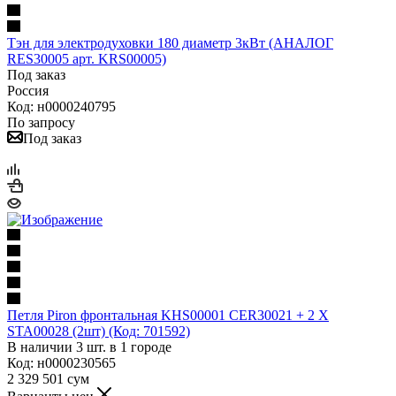
Тэн для электродуховки 180 диаметр 3кВт (АНАЛОГ
RES30005 арт. KRS00005)
Под заказ
Россия
Код: н0000240795
По запросу
Под заказ
Петля Piron фронтальная KHS00001 CER30021 + 2 X
STA00028 (2шт) (Код: 701592)
В наличии 3 шт. в 1 городе
Код: н0000230565
2 329 501
сум