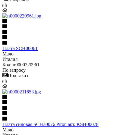
Плата SCH00061
Мало
Италия
Код: н0000220961
По запросу
Под заказ
Плата силовая SCH30076 Piron арт. KSH00078
Мало