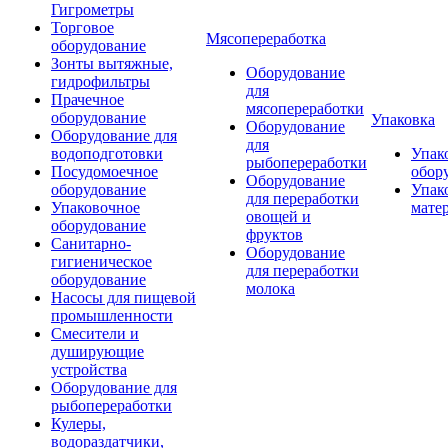
Гигрометры
Торговое
Мясопереработка
оборудование
Зонты вытяжные,
Оборудование
гидрофильтры
для
Прачечное
мясопереработки
оборудование
Упаковка
Оборудование
Оборудование для
для
водоподготовки
Упак
рыбопереработки
Посудомоечное
обор
Оборудование
оборудование
Упак
для переработки
Упаковочное
мате
овощей и
оборудование
фруктов
Санитарно-
Оборудование
гигиеническое
для переработки
оборудование
молока
Насосы для пищевой
промышленности
Смесители и
душирующие
устройства
Оборудование для
рыбопереработки
Кулеры,
водораздатчики,