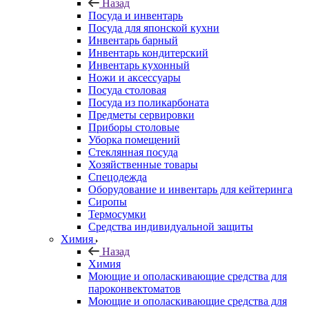
Назад
Посуда и инвентарь
Посуда для японской кухни
Инвентарь барный
Инвентарь кондитерский
Инвентарь кухонный
Ножи и аксессуары
Посуда столовая
Посуда из поликарбоната
Предметы сервировки
Приборы столовые
Уборка помещений
Стеклянная посуда
Хозяйственные товары
Спецодежда
Оборудование и инвентарь для кейтеринга
Сиропы
Термосумки
Средства индивидуальной защиты
Химия
Назад
Химия
Моющие и ополаскивающие средства для
пароконвектоматов
Моющие и ополаскивающие средства для