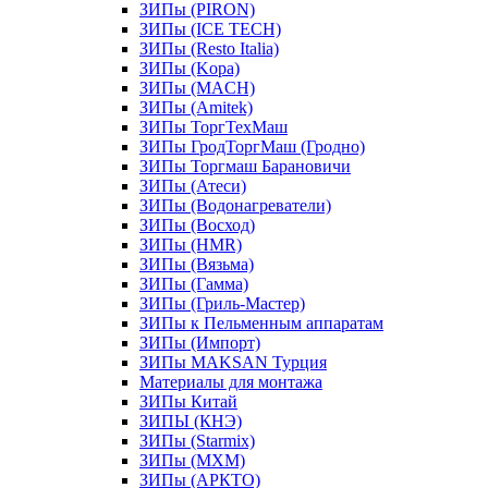
ЗИПы (PIRON)
ЗИПы (ICE TECH)
ЗИПы (Resto Italia)
ЗИПы (Kopa)
ЗИПы (MACH)
ЗИПы (Amitek)
ЗИПы ТоргТехМаш
ЗИПы ГродТоргМаш (Гродно)
ЗИПы Торгмаш Барановичи
ЗИПы (Атеси)
ЗИПы (Водонагреватели)
ЗИПы (Восход)
ЗИПы (HMR)
ЗИПы (Вязьма)
ЗИПы (Гамма)
ЗИПы (Гриль-Мастер)
ЗИПы к Пельменным аппаратам
ЗИПы (Импорт)
ЗИПы MAKSAN Турция
Материалы для монтажа
ЗИПы Китай
ЗИПЫ (КНЭ)
ЗИПы (Starmix)
ЗИПы (МХМ)
ЗИПы (АРКТО)