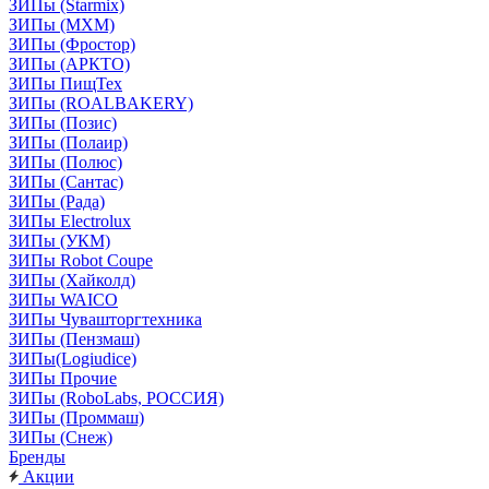
ЗИПы (Starmix)
ЗИПы (МХМ)
ЗИПы (Фростор)
ЗИПы (АРКТО)
ЗИПы ПищТех
ЗИПы (ROALBAKERY)
ЗИПы (Позис)
ЗИПы (Полаир)
ЗИПы (Полюс)
ЗИПы (Сантас)
ЗИПы (Рада)
ЗИПы Electrolux
ЗИПы (УКМ)
ЗИПы Robot Coupe
ЗИПы (Хайколд)
ЗИПы WAICO
ЗИПы Чувашторгтехника
ЗИПы (Пензмаш)
ЗИПы(Logiudice)
ЗИПы Прочие
ЗИПы (RoboLabs, РОССИЯ)
ЗИПы (Проммаш)
ЗИПы (Снеж)
Бренды
Акции