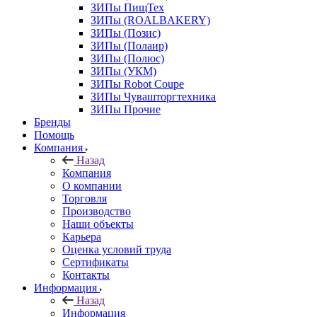
ЗИПы ПищТех
ЗИПы (ROALBAKERY)
ЗИПы (Позис)
ЗИПы (Полаир)
ЗИПы (Полюс)
ЗИПы (УКМ)
ЗИПы Robot Coupe
ЗИПы Чувашторгтехника
ЗИПы Прочие
Бренды
Помощь
Компания
Назад
Компания
О компании
Торговля
Производство
Наши объекты
Карьера
Оценка условий труда
Сертификаты
Контакты
Информация
Назад
Информация