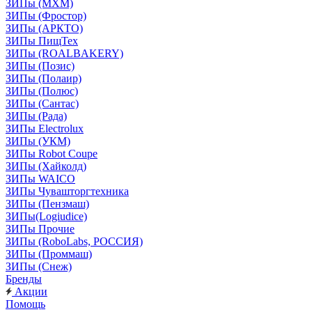
ЗИПы (МХМ)
ЗИПы (Фростор)
ЗИПы (АРКТО)
ЗИПы ПищТех
ЗИПы (ROALBAKERY)
ЗИПы (Позис)
ЗИПы (Полаир)
ЗИПы (Полюс)
ЗИПы (Сантас)
ЗИПы (Рада)
ЗИПы Electrolux
ЗИПы (УКМ)
ЗИПы Robot Coupe
ЗИПы (Хайколд)
ЗИПы WAICO
ЗИПы Чувашторгтехника
ЗИПы (Пензмаш)
ЗИПы(Logiudice)
ЗИПы Прочие
ЗИПы (RoboLabs, РОССИЯ)
ЗИПы (Проммаш)
ЗИПы (Снеж)
Бренды
Акции
Помощь