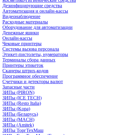
Косметико-гигиенические средства
Дезинфицирующие средства
Автоматизация и онлайн-кассы
Видеонаблюдение
Расходные материалы
Оборудование для автоматизации
Денежные ящики
Онлайн-кассы
Чековые принтеры
Системы вызова персонала
Этикет-пистолеты, нумераторы
Терминалы сбора данных
Принтеры этикеток
Сканеры штрих-кодов
Программное обеспечение
Счетчики и детекторы валют
Запасные части
ЗИПы (PIRON)
ЗИПы (ICE TECH)
ЗИПы (Resto Italia)
ЗИПы (Kopa)
ЗИПы (Беларусь)
ЗИПы (MACH)
ЗИПы (Amitek)
ЗИПы ТоргТехМаш