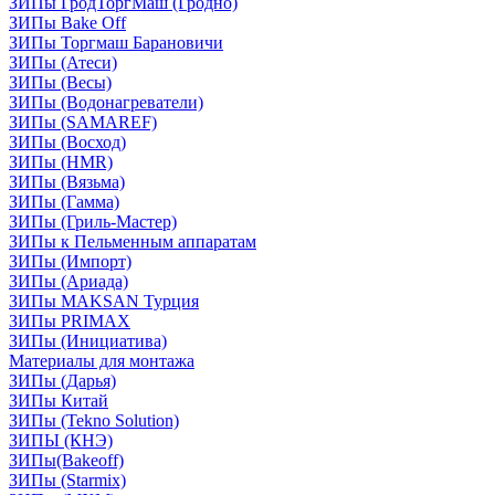
ЗИПы ГродТоргМаш (Гродно)
ЗИПы Bake Off
ЗИПы Торгмаш Барановичи
ЗИПы (Атеси)
ЗИПы (Весы)
ЗИПы (Водонагреватели)
ЗИПы (SAMAREF)
ЗИПы (Восход)
ЗИПы (HMR)
ЗИПы (Вязьма)
ЗИПы (Гамма)
ЗИПы (Гриль-Мастер)
ЗИПы к Пельменным аппаратам
ЗИПы (Импорт)
ЗИПы (Ариада)
ЗИПы MAKSAN Турция
ЗИПы PRIMAX
ЗИПы (Инициатива)
Материалы для монтажа
ЗИПы (Дарья)
ЗИПы Китай
ЗИПы (Tekno Solution)
ЗИПЫ (КНЭ)
ЗИПы(Bakeoff)
ЗИПы (Starmix)