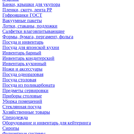
Банки, крышки для укупора
Пленки, скотч, лента РР
Гофроящики ГОСТ
Вакуумные пакеты
Лотки, стаканы, подложки
Салфетки влаговпитывающие
Формы, бумага, пергамент, фольга
Посуда и инвентарь
Посуда для японской кухни
Инвентарь барный
Инвентарь кондитерский
Инвентарь кухонный
Ножи и аксессуары
Посуда одноразовая
Посуда столовая
Посуда из поликарбоната
Предметы сервировки
Приборы столовые
Уборка помещений
Стеклянная посуда
Хозяйственные товары
Спецодежда
Оборудование и инвентарь для кейтеринга
Сиропы
Фуршетные системы