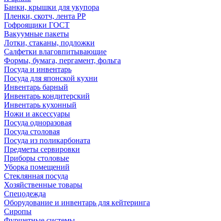
Банки, крышки для укупора
Пленки, скотч, лента РР
Гофроящики ГОСТ
Вакуумные пакеты
Лотки, стаканы, подложки
Салфетки влаговпитывающие
Формы, бумага, пергамент, фольга
Посуда и инвентарь
Посуда для японской кухни
Инвентарь барный
Инвентарь кондитерский
Инвентарь кухонный
Ножи и аксессуары
Посуда одноразовая
Посуда столовая
Посуда из поликарбоната
Предметы сервировки
Приборы столовые
Уборка помещений
Стеклянная посуда
Хозяйственные товары
Спецодежда
Оборудование и инвентарь для кейтеринга
Сиропы
Фуршетные системы