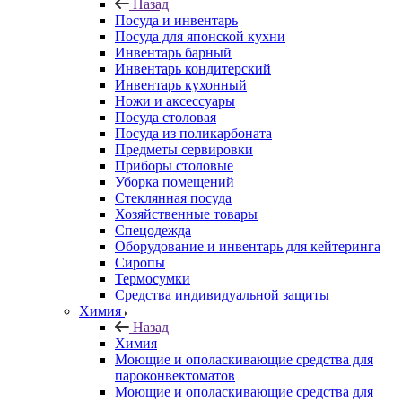
Назад
Посуда и инвентарь
Посуда для японской кухни
Инвентарь барный
Инвентарь кондитерский
Инвентарь кухонный
Ножи и аксессуары
Посуда столовая
Посуда из поликарбоната
Предметы сервировки
Приборы столовые
Уборка помещений
Стеклянная посуда
Хозяйственные товары
Спецодежда
Оборудование и инвентарь для кейтеринга
Сиропы
Термосумки
Средства индивидуальной защиты
Химия
Назад
Химия
Моющие и ополаскивающие средства для
пароконвектоматов
Моющие и ополаскивающие средства для