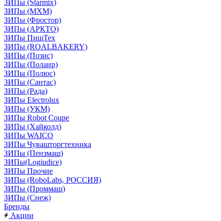
ЗИПы (Starmix)
ЗИПы (МХМ)
ЗИПы (Фростор)
ЗИПы (АРКТО)
ЗИПы ПищТех
ЗИПы (ROALBAKERY)
ЗИПы (Позис)
ЗИПы (Полаир)
ЗИПы (Полюс)
ЗИПы (Сантас)
ЗИПы (Рада)
ЗИПы Electrolux
ЗИПы (УКМ)
ЗИПы Robot Coupe
ЗИПы (Хайколд)
ЗИПы WAICO
ЗИПы Чувашторгтехника
ЗИПы (Пензмаш)
ЗИПы(Logiudice)
ЗИПы Прочие
ЗИПы (RoboLabs, РОССИЯ)
ЗИПы (Проммаш)
ЗИПы (Снеж)
Бренды
Акции