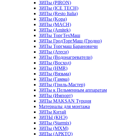
ЗИПы (PIRON)
ЗИПы (ICE TECH)
ЗИПы (Resto Italia)
ЗИПы (Kopa)
ЗИПы (MACH)
ЗИПы (Amitek)
ЗИПы ТоргТехМаш
ЗИПы ГродТоргМаш (Гродно)
ЗИПы Торгмаш Барановичи
ЗИПы (Атеси)
ЗИПы (Водонагреватели)
ЗИПы (Восход)
ЗИПы (HMR)
ЗИПы (Вязьма)
ЗИПы (Гамма)
ЗИПы (Гриль-Мастер)
ЗИПы к Пельменным аппаратам
ЗИПы (Импорт)
ЗИПы MAKSAN Турция
Материалы для монтажа
ЗИПы Китай
ЗИПЫ (КНЭ)
ЗИПы (Starmix)
ЗИПы (МХМ)
ЗИПы (АРКТО)