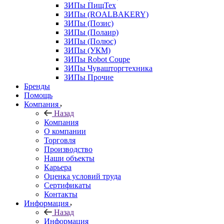
ЗИПы ПищТех
ЗИПы (ROALBAKERY)
ЗИПы (Позис)
ЗИПы (Полаир)
ЗИПы (Полюс)
ЗИПы (УКМ)
ЗИПы Robot Coupe
ЗИПы Чувашторгтехника
ЗИПы Прочие
Бренды
Помощь
Компания
Назад
Компания
О компании
Торговля
Производство
Наши объекты
Карьера
Оценка условий труда
Сертификаты
Контакты
Информация
Назад
Информация