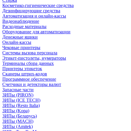
Стирка
Косметико-гигиенические средства
Дезинфицирующие средства
Автоматизация и онлайн-кассы
Видеонаблюдение
Расходные материалы
Оборудование для автоматизации
Денежные ящики
Онлайн-кассы
Чековые принтеры
Системы вызова персонала
Этикет-пистолеты, нумераторы
Терминалы сбора данных
Принтеры этикеток
Сканеры штрих-кодов
Программное обеспечение
Счетчики и детекторы валют
Запасные части
ЗИПы (PIRON)
ЗИПы (ICE TECH)
ЗИПы (Resto Italia)
ЗИПы (Kopa)
ЗИПы (Беларусь)
ЗИПы (MACH)
ЗИПы (Amitek)