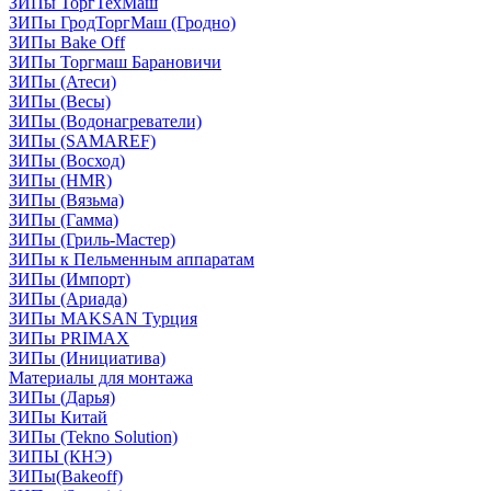
ЗИПы ТоргТехМаш
ЗИПы ГродТоргМаш (Гродно)
ЗИПы Bake Off
ЗИПы Торгмаш Барановичи
ЗИПы (Атеси)
ЗИПы (Весы)
ЗИПы (Водонагреватели)
ЗИПы (SAMAREF)
ЗИПы (Восход)
ЗИПы (HMR)
ЗИПы (Вязьма)
ЗИПы (Гамма)
ЗИПы (Гриль-Мастер)
ЗИПы к Пельменным аппаратам
ЗИПы (Импорт)
ЗИПы (Ариада)
ЗИПы MAKSAN Турция
ЗИПы PRIMAX
ЗИПы (Инициатива)
Материалы для монтажа
ЗИПы (Дарья)
ЗИПы Китай
ЗИПы (Tekno Solution)
ЗИПЫ (КНЭ)
ЗИПы(Bakeoff)