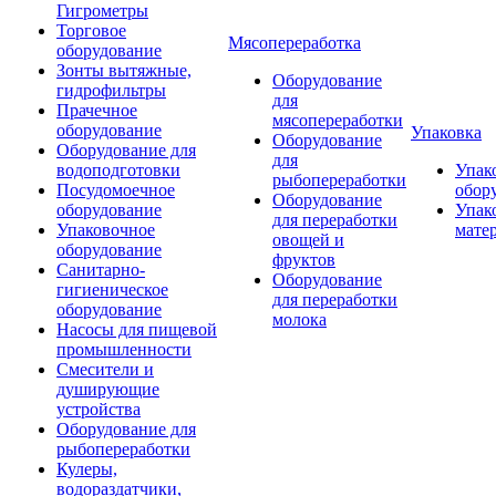
Гигрометры
Торговое
Мясопереработка
оборудование
Зонты вытяжные,
Оборудование
гидрофильтры
для
Прачечное
мясопереработки
оборудование
Упаковка
Оборудование
Оборудование для
для
водоподготовки
Упак
рыбопереработки
Посудомоечное
обор
Оборудование
оборудование
Упак
для переработки
Упаковочное
мате
овощей и
оборудование
фруктов
Санитарно-
Оборудование
гигиеническое
для переработки
оборудование
молока
Насосы для пищевой
промышленности
Смесители и
душирующие
устройства
Оборудование для
рыбопереработки
Кулеры,
водораздатчики,