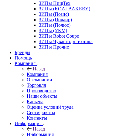
ЗИПы ПищТех
ЗИПы (ROALBAKERY)
ЗИПы (Позис)
ЗИПы (Полаир)
ЗИПы (Полюс)
ЗИПы (УКМ)
ЗИПы Robot Coupe
ЗИПы Чувашторгтехника
ЗИПы Прочие
Бренды
Помощь
Компания
Назад
Компания
О компании
Торговля
Производство
Наши объекты
Карьера
Оценка условий труда
Сертификаты
Контакты
Информация
Назад
Информация