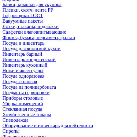
Банки, крышки для укупора
Пленки, скотч, лента РР
Гофроящики ГОСТ
Вакуумные пакеты
Лотки, стаканы, подложки
Салфетки влаговпитывающие
Формы, бумага, пергамент, фольга
Посуда и инвентарь
Посуда для японской кухни
Инвентарь барный
Инвентарь кондитерский
Инвентарь кухонный
Ножи и аксессуары
Посуда одноразовая
Посуда столовая
Посуда из поликарбоната
Предметы сервировки
Приборы столовые
Уборка помещений
Стеклянная посуда
Хозяйственные товары
Спецодежда
Оборудование и инвентарь для кейтеринга
Сиропы
Фуршетные системы