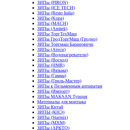
ЗИПы (PIRON)
ЗИПы (ICE TECH)
ЗИПы (Resto Italia)
ЗИПы (Kopa)
ЗИПы (MACH)
ЗИПы (Amitek)
ЗИПы ТоргТехМаш
ЗИПы ГродТоргМаш (Гродно)
ЗИПы Торгмаш Барановичи
ЗИПы (Атеси)
ЗИПы (Водонагреватели)
ЗИПы (Восход)
ЗИПы (HMR)
ЗИПы (Вязьма)
ЗИПы (Гамма)
ЗИПы (Гриль-Мастер)
ЗИПы к Пельменным аппаратам
ЗИПы (Импорт)
ЗИПы MAKSAN Турция
Материалы для монтажа
ЗИПы Китай
ЗИПЫ (КНЭ)
ЗИПы (Starmix)
ЗИПы (МХМ)
ЗИПы (АРКТО)