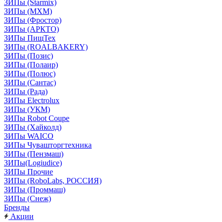
ЗИПы (Starmix)
ЗИПы (МХМ)
ЗИПы (Фростор)
ЗИПы (АРКТО)
ЗИПы ПищТех
ЗИПы (ROALBAKERY)
ЗИПы (Позис)
ЗИПы (Полаир)
ЗИПы (Полюс)
ЗИПы (Сантас)
ЗИПы (Рада)
ЗИПы Electrolux
ЗИПы (УКМ)
ЗИПы Robot Coupe
ЗИПы (Хайколд)
ЗИПы WAICO
ЗИПы Чувашторгтехника
ЗИПы (Пензмаш)
ЗИПы(Logiudice)
ЗИПы Прочие
ЗИПы (RoboLabs, РОССИЯ)
ЗИПы (Проммаш)
ЗИПы (Снеж)
Бренды
Акции