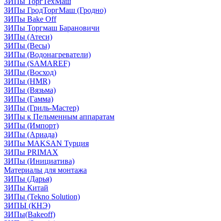
ЗИПы ТоргТехМаш
ЗИПы ГродТоргМаш (Гродно)
ЗИПы Bake Off
ЗИПы Торгмаш Барановичи
ЗИПы (Атеси)
ЗИПы (Весы)
ЗИПы (Водонагреватели)
ЗИПы (SAMAREF)
ЗИПы (Восход)
ЗИПы (HMR)
ЗИПы (Вязьма)
ЗИПы (Гамма)
ЗИПы (Гриль-Мастер)
ЗИПы к Пельменным аппаратам
ЗИПы (Импорт)
ЗИПы (Ариада)
ЗИПы MAKSAN Турция
ЗИПы PRIMAX
ЗИПы (Инициатива)
Материалы для монтажа
ЗИПы (Дарья)
ЗИПы Китай
ЗИПы (Tekno Solution)
ЗИПЫ (КНЭ)
ЗИПы(Bakeoff)