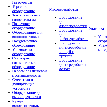
Гигрометры
Торговое
Мясопереработка
оборудование
Зонты вытяжные,
Оборудование
гидрофильтры
для
Прачечное
мясопереработки
оборудование
Упаковка
Оборудование
Оборудование для
для
водоподготовки
Упак
рыбопереработки
Посудомоечное
обор
Оборудование
оборудование
Упак
для переработки
Упаковочное
мате
овощей и
оборудование
фруктов
Санитарно-
Оборудование
гигиеническое
для переработки
оборудование
молока
Насосы для пищевой
промышленности
Смесители и
душирующие
устройства
Оборудование для
рыбопереработки
Кулеры,
водораздатчики,