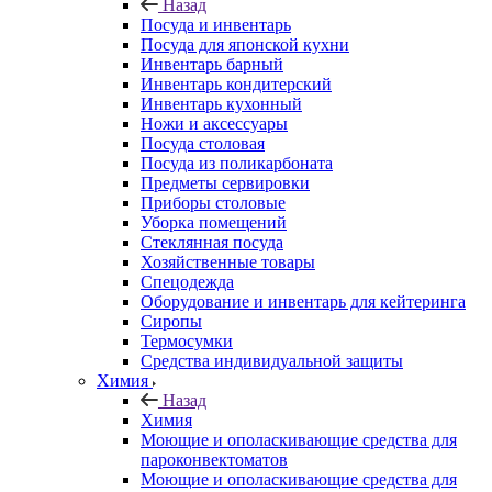
Назад
Посуда и инвентарь
Посуда для японской кухни
Инвентарь барный
Инвентарь кондитерский
Инвентарь кухонный
Ножи и аксессуары
Посуда столовая
Посуда из поликарбоната
Предметы сервировки
Приборы столовые
Уборка помещений
Стеклянная посуда
Хозяйственные товары
Спецодежда
Оборудование и инвентарь для кейтеринга
Сиропы
Термосумки
Средства индивидуальной защиты
Химия
Назад
Химия
Моющие и ополаскивающие средства для
пароконвектоматов
Моющие и ополаскивающие средства для