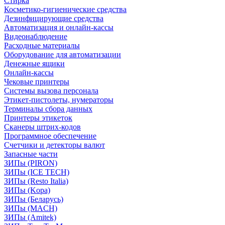
Стирка
Косметико-гигиенические средства
Дезинфицирующие средства
Автоматизация и онлайн-кассы
Видеонаблюдение
Расходные материалы
Оборудование для автоматизации
Денежные ящики
Онлайн-кассы
Чековые принтеры
Системы вызова персонала
Этикет-пистолеты, нумераторы
Терминалы сбора данных
Принтеры этикеток
Сканеры штрих-кодов
Программное обеспечение
Счетчики и детекторы валют
Запасные части
ЗИПы (PIRON)
ЗИПы (ICE TECH)
ЗИПы (Resto Italia)
ЗИПы (Kopa)
ЗИПы (Беларусь)
ЗИПы (MACH)
ЗИПы (Amitek)