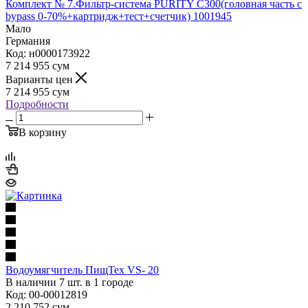
Комплект № 7.Фильтр-система PURITY C300(головная часть с
bypass 0-70%+картридж+тест+счетчик) 1001945
Мало
Германия
Код: н0000173922
7 214 955
сум
Варианты цен
7 214 955
сум
Подробности
В корзину
Водоумягчитель ПищТех VS- 20
В наличии 7 шт. в 1 городе
Код: 00-00012819
2 210 752
сум