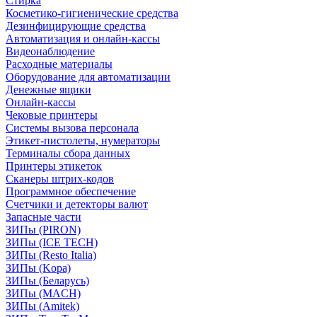
Стирка
Косметико-гигиенические средства
Дезинфицирующие средства
Автоматизация и онлайн-кассы
Видеонаблюдение
Расходные материалы
Оборудование для автоматизации
Денежные ящики
Онлайн-кассы
Чековые принтеры
Системы вызова персонала
Этикет-пистолеты, нумераторы
Терминалы сбора данных
Принтеры этикеток
Сканеры штрих-кодов
Программное обеспечение
Счетчики и детекторы валют
Запасные части
ЗИПы (PIRON)
ЗИПы (ICE TECH)
ЗИПы (Resto Italia)
ЗИПы (Kopa)
ЗИПы (Беларусь)
ЗИПы (MACH)
ЗИПы (Amitek)