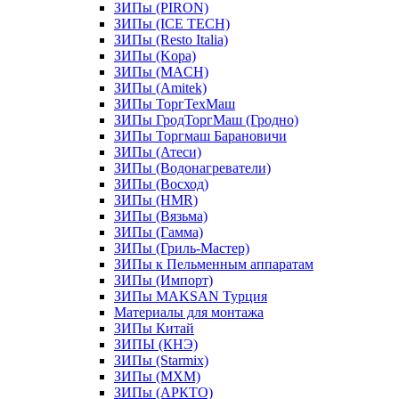
ЗИПы (PIRON)
ЗИПы (ICE TECH)
ЗИПы (Resto Italia)
ЗИПы (Kopa)
ЗИПы (MACH)
ЗИПы (Amitek)
ЗИПы ТоргТехМаш
ЗИПы ГродТоргМаш (Гродно)
ЗИПы Торгмаш Барановичи
ЗИПы (Атеси)
ЗИПы (Водонагреватели)
ЗИПы (Восход)
ЗИПы (HMR)
ЗИПы (Вязьма)
ЗИПы (Гамма)
ЗИПы (Гриль-Мастер)
ЗИПы к Пельменным аппаратам
ЗИПы (Импорт)
ЗИПы MAKSAN Турция
Материалы для монтажа
ЗИПы Китай
ЗИПЫ (КНЭ)
ЗИПы (Starmix)
ЗИПы (МХМ)
ЗИПы (АРКТО)