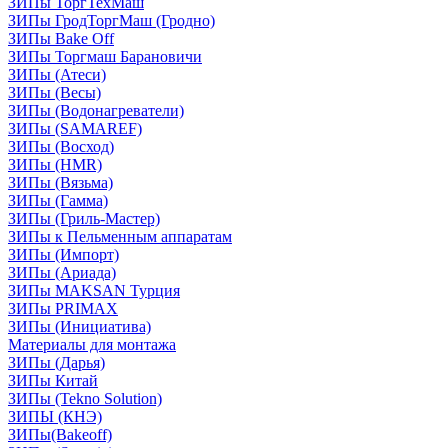
ЗИПы ТоргТехМаш
ЗИПы ГродТоргМаш (Гродно)
ЗИПы Bake Off
ЗИПы Торгмаш Барановичи
ЗИПы (Атеси)
ЗИПы (Весы)
ЗИПы (Водонагреватели)
ЗИПы (SAMAREF)
ЗИПы (Восход)
ЗИПы (HMR)
ЗИПы (Вязьма)
ЗИПы (Гамма)
ЗИПы (Гриль-Мастер)
ЗИПы к Пельменным аппаратам
ЗИПы (Импорт)
ЗИПы (Ариада)
ЗИПы MAKSAN Турция
ЗИПы PRIMAX
ЗИПы (Инициатива)
Материалы для монтажа
ЗИПы (Дарья)
ЗИПы Китай
ЗИПы (Tekno Solution)
ЗИПЫ (КНЭ)
ЗИПы(Bakeoff)