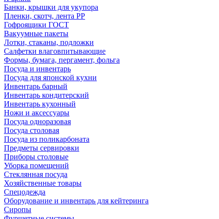
Банки, крышки для укупора
Пленки, скотч, лента РР
Гофроящики ГОСТ
Вакуумные пакеты
Лотки, стаканы, подложки
Салфетки влаговпитывающие
Формы, бумага, пергамент, фольга
Посуда и инвентарь
Посуда для японской кухни
Инвентарь барный
Инвентарь кондитерский
Инвентарь кухонный
Ножи и аксессуары
Посуда одноразовая
Посуда столовая
Посуда из поликарбоната
Предметы сервировки
Приборы столовые
Уборка помещений
Стеклянная посуда
Хозяйственные товары
Спецодежда
Оборудование и инвентарь для кейтеринга
Сиропы
Фуршетные системы