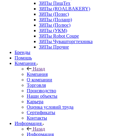
ЗИПы ПищТех
ЗИПы (ROALBAKERY)
ЗИПы (Позис)
ЗИПы (Полаир)
ЗИПы (Полюс)
ЗИПы (УКМ)
ЗИПы Robot Coupe
ЗИПы Чувашторгтехника
ЗИПы Прочие
Бренды
Помощь
Компания
Назад
Компания
О компании
Торговля
Производство
Наши объекты
Карьера
Оценка условий труда
Сертификаты
Контакты
Информация
Назад
Информация