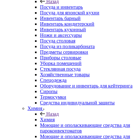
Назад
Посуда и инвентарь
Посуда для японской кухни
Инвентарь барный
Инвентарь кондитерский
Инвентарь кухонный
Ножи и аксессуары
Посуда столовая
Посуда из поликарбоната
Предметы сервировки
Приборы столовые
Уборка помещений
Стеклянная посуда
Хозяйственные товары
Спецодежда
Оборудование и инвентарь для кейтеринга
Сиропы
Термосумки
Средства индивидуальной защиты
Химия
Назад
Химия
Моющие и ополаскивающие средства для
пароконвектоматов
Моющие и ополаскивающие средства для