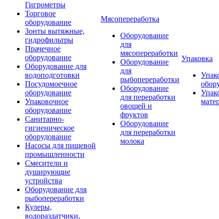
Гигрометры
Торговое
Мясопереработка
оборудование
Зонты вытяжные,
Оборудование
гидрофильтры
для
Прачечное
мясопереработки
оборудование
Упаковка
Оборудование
Оборудование для
для
водоподготовки
Упак
рыбопереработки
Посудомоечное
обор
Оборудование
оборудование
Упак
для переработки
Упаковочное
мате
овощей и
оборудование
фруктов
Санитарно-
Оборудование
гигиеническое
для переработки
оборудование
молока
Насосы для пищевой
промышленности
Смесители и
душирующие
устройства
Оборудование для
рыбопереработки
Кулеры,
водораздатчики,