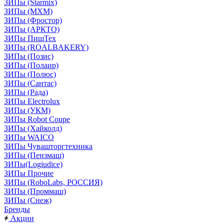
ЗИПы (Starmix)
ЗИПы (МХМ)
ЗИПы (Фростор)
ЗИПы (АРКТО)
ЗИПы ПищТех
ЗИПы (ROALBAKERY)
ЗИПы (Позис)
ЗИПы (Полаир)
ЗИПы (Полюс)
ЗИПы (Сантас)
ЗИПы (Рада)
ЗИПы Electrolux
ЗИПы (УКМ)
ЗИПы Robot Coupe
ЗИПы (Хайколд)
ЗИПы WAICO
ЗИПы Чувашторгтехника
ЗИПы (Пензмаш)
ЗИПы(Logiudice)
ЗИПы Прочие
ЗИПы (RoboLabs, РОССИЯ)
ЗИПы (Проммаш)
ЗИПы (Снеж)
Бренды
Акции