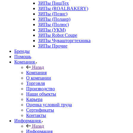
ЗИПы ПищТех
ЗИПы (ROALBAKERY)
ЗИПы (Позис)
ЗИПы (Полаир)
ЗИПы (Полюс)
ЗИПы (УКМ)
ЗИПы Robot Coupe
ЗИПы Чувашторгтехника
ЗИПы Прочие
Бренды
Помощь
Компания
Назад
Компания
О компании
Торговля
Производство
Наши объекты
Карьера
Оценка условий труда
Сертификаты
Контакты
Информация
Назад
Информация