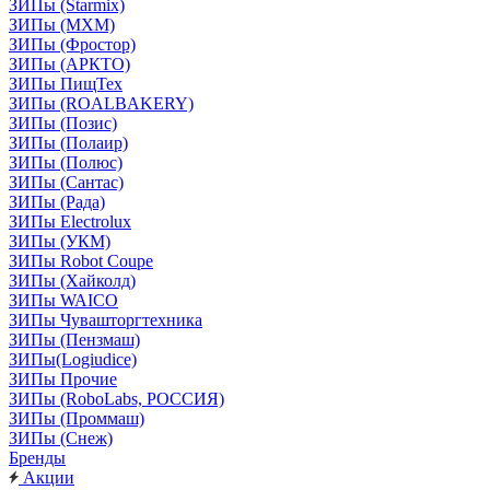
ЗИПы (Starmix)
ЗИПы (МХМ)
ЗИПы (Фростор)
ЗИПы (АРКТО)
ЗИПы ПищТех
ЗИПы (ROALBAKERY)
ЗИПы (Позис)
ЗИПы (Полаир)
ЗИПы (Полюс)
ЗИПы (Сантас)
ЗИПы (Рада)
ЗИПы Electrolux
ЗИПы (УКМ)
ЗИПы Robot Coupe
ЗИПы (Хайколд)
ЗИПы WAICO
ЗИПы Чувашторгтехника
ЗИПы (Пензмаш)
ЗИПы(Logiudice)
ЗИПы Прочие
ЗИПы (RoboLabs, РОССИЯ)
ЗИПы (Проммаш)
ЗИПы (Снеж)
Бренды
Акции