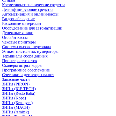
Стирка
Косметико-гигиенические средства
Дезинфицирующие средства
Автоматизация и онлайн-кассы
Видеонаблюдение
Расходные материалы
Оборудование для автоматизации
Денежные ящики
Онлайн-кассы
Чековые принтеры
Системы вызова персонала
Этикет-пистолеты, нумераторы
Терминалы сбора данных
Принтеры этикеток
Сканеры штрих-кодов
Программное обеспечение
Счетчики и детекторы валют
Запасные части
ЗИПы (PIRON)
ЗИПы (ICE TECH)
ЗИПы (Resto Italia)
ЗИПы (Kopa)
ЗИПы (Беларусь)
ЗИПы (MACH)
ЗИПы (Amitek)