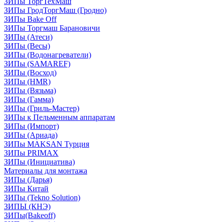
ЗИПы ТоргТехМаш
ЗИПы ГродТоргМаш (Гродно)
ЗИПы Bake Off
ЗИПы Торгмаш Барановичи
ЗИПы (Атеси)
ЗИПы (Весы)
ЗИПы (Водонагреватели)
ЗИПы (SAMAREF)
ЗИПы (Восход)
ЗИПы (HMR)
ЗИПы (Вязьма)
ЗИПы (Гамма)
ЗИПы (Гриль-Мастер)
ЗИПы к Пельменным аппаратам
ЗИПы (Импорт)
ЗИПы (Ариада)
ЗИПы MAKSAN Турция
ЗИПы PRIMAX
ЗИПы (Инициатива)
Материалы для монтажа
ЗИПы (Дарья)
ЗИПы Китай
ЗИПы (Tekno Solution)
ЗИПЫ (КНЭ)
ЗИПы(Bakeoff)