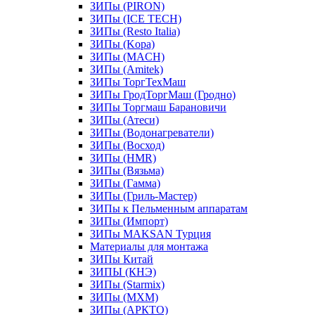
ЗИПы (PIRON)
ЗИПы (ICE TECH)
ЗИПы (Resto Italia)
ЗИПы (Kopa)
ЗИПы (MACH)
ЗИПы (Amitek)
ЗИПы ТоргТехМаш
ЗИПы ГродТоргМаш (Гродно)
ЗИПы Торгмаш Барановичи
ЗИПы (Атеси)
ЗИПы (Водонагреватели)
ЗИПы (Восход)
ЗИПы (HMR)
ЗИПы (Вязьма)
ЗИПы (Гамма)
ЗИПы (Гриль-Мастер)
ЗИПы к Пельменным аппаратам
ЗИПы (Импорт)
ЗИПы MAKSAN Турция
Материалы для монтажа
ЗИПы Китай
ЗИПЫ (КНЭ)
ЗИПы (Starmix)
ЗИПы (МХМ)
ЗИПы (АРКТО)