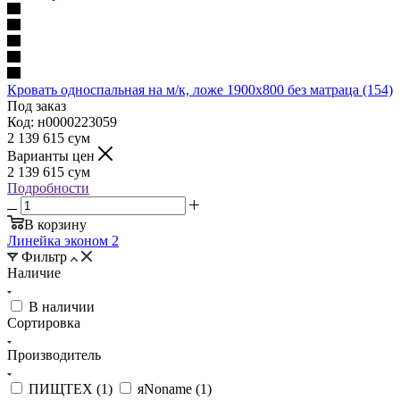
Кровать односпальная на м/к, ложе 1900х800 без матраца (154)
Под заказ
Код: н0000223059
2 139 615
сум
Варианты цен
2 139 615
сум
Подробности
В корзину
Линейка эконом
2
Фильтр
Наличие
В наличии
Сортировка
Производитель
ПИЩТЕХ (
1
)
яNoname (
1
)