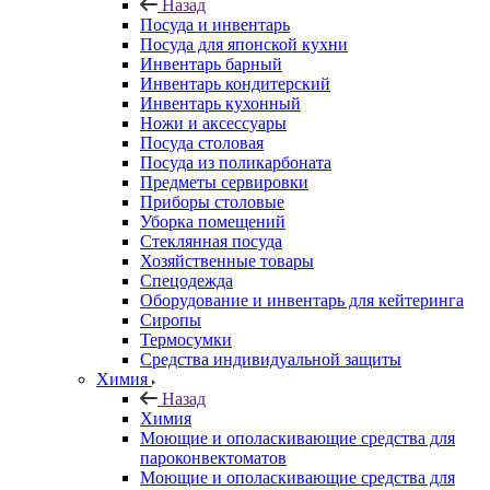
Назад
Посуда и инвентарь
Посуда для японской кухни
Инвентарь барный
Инвентарь кондитерский
Инвентарь кухонный
Ножи и аксессуары
Посуда столовая
Посуда из поликарбоната
Предметы сервировки
Приборы столовые
Уборка помещений
Стеклянная посуда
Хозяйственные товары
Спецодежда
Оборудование и инвентарь для кейтеринга
Сиропы
Термосумки
Средства индивидуальной защиты
Химия
Назад
Химия
Моющие и ополаскивающие средства для
пароконвектоматов
Моющие и ополаскивающие средства для