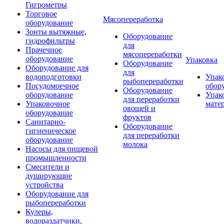
Гигрометры
Торговое
Мясопереработка
оборудование
Зонты вытяжные,
Оборудование
гидрофильтры
для
Прачечное
мясопереработки
оборудование
Упаковка
Оборудование
Оборудование для
для
водоподготовки
Упак
рыбопереработки
Посудомоечное
обор
Оборудование
оборудование
Упак
для переработки
Упаковочное
мате
овощей и
оборудование
фруктов
Санитарно-
Оборудование
гигиеническое
для переработки
оборудование
молока
Насосы для пищевой
промышленности
Смесители и
душирующие
устройства
Оборудование для
рыбопереработки
Кулеры,
водораздатчики,