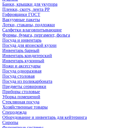
Банки, крышки для укупора
Пленки, скотч, лента РР
Гофроящики ГОСТ
Вакуумные пакеты
Лотки, стаканы, подложки
Салфетки влаговпитывающие
Формы, бумага, пергамент, фольга
Посуда и инвентарь
Посуда для японской кухни
Инвентарь барный
Инвентарь кондитерский
Инвентарь кухонный
Ножи и аксессуары
Посуда одноразовая
Посуда столовая
Посуда из поликарбоната
Предметы сервировки
Приборы столовые
Уборка помещений
Стеклянная посуда
Хозяйственные товары
Спецодежда
Оборудование и инвентарь для кейтеринга
Сиропы
Фуршетные системы