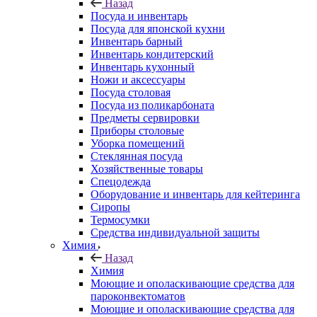
Назад
Посуда и инвентарь
Посуда для японской кухни
Инвентарь барный
Инвентарь кондитерский
Инвентарь кухонный
Ножи и аксессуары
Посуда столовая
Посуда из поликарбоната
Предметы сервировки
Приборы столовые
Уборка помещений
Стеклянная посуда
Хозяйственные товары
Спецодежда
Оборудование и инвентарь для кейтеринга
Сиропы
Термосумки
Средства индивидуальной защиты
Химия
Назад
Химия
Моющие и ополаскивающие средства для
пароконвектоматов
Моющие и ополаскивающие средства для