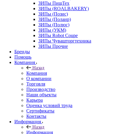
ЗИПы ПищТех
ЗИПы (ROALBAKERY)
ЗИПы (Позис)
ЗИПы (Полаир)
ЗИПы (Полюс)
ЗИПы (УКМ)
ЗИПы Robot Coupe
ЗИПы Чувашторгтехника
ЗИПы Прочие
Бренды
Помощь
Компания
Назад
Компания
О компании
Торговля
Производство
Наши объекты
Карьера
Оценка условий труда
Сертификаты
Контакты
Информация
Назад
Информация