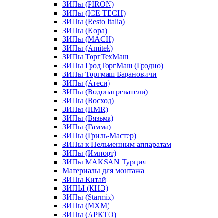
ЗИПы (PIRON)
ЗИПы (ICE TECH)
ЗИПы (Resto Italia)
ЗИПы (Kopa)
ЗИПы (MACH)
ЗИПы (Amitek)
ЗИПы ТоргТехМаш
ЗИПы ГродТоргМаш (Гродно)
ЗИПы Торгмаш Барановичи
ЗИПы (Атеси)
ЗИПы (Водонагреватели)
ЗИПы (Восход)
ЗИПы (HMR)
ЗИПы (Вязьма)
ЗИПы (Гамма)
ЗИПы (Гриль-Мастер)
ЗИПы к Пельменным аппаратам
ЗИПы (Импорт)
ЗИПы MAKSAN Турция
Материалы для монтажа
ЗИПы Китай
ЗИПЫ (КНЭ)
ЗИПы (Starmix)
ЗИПы (МХМ)
ЗИПы (АРКТО)