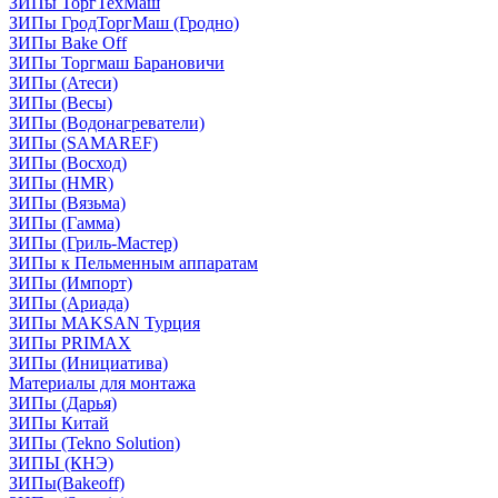
ЗИПы ТоргТехМаш
ЗИПы ГродТоргМаш (Гродно)
ЗИПы Bake Off
ЗИПы Торгмаш Барановичи
ЗИПы (Атеси)
ЗИПы (Весы)
ЗИПы (Водонагреватели)
ЗИПы (SAMAREF)
ЗИПы (Восход)
ЗИПы (HMR)
ЗИПы (Вязьма)
ЗИПы (Гамма)
ЗИПы (Гриль-Мастер)
ЗИПы к Пельменным аппаратам
ЗИПы (Импорт)
ЗИПы (Ариада)
ЗИПы MAKSAN Турция
ЗИПы PRIMAX
ЗИПы (Инициатива)
Материалы для монтажа
ЗИПы (Дарья)
ЗИПы Китай
ЗИПы (Tekno Solution)
ЗИПЫ (КНЭ)
ЗИПы(Bakeoff)