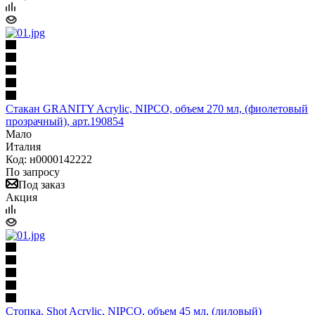
Стакан GRANITY Acrylic, NIPCO, объем 270 мл, (фиолетовый
прозрачный), арт.190854
Мало
Италия
Код: н0000142222
По запросу
Под заказ
Акция
Стопка, Shot Acrylic, NIPCO, объем 45 мл, (лиловый)