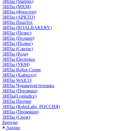
ЗИПы (Starmix)
ЗИПы (МХМ)
ЗИПы (Фростор)
ЗИПы (АРКТО)
ЗИПы ПищТех
ЗИПы (ROALBAKERY)
ЗИПы (Позис)
ЗИПы (Полаир)
ЗИПы (Полюс)
ЗИПы (Сантас)
ЗИПы (Рада)
ЗИПы Electrolux
ЗИПы (УКМ)
ЗИПы Robot Coupe
ЗИПы (Хайколд)
ЗИПы WAICO
ЗИПы Чувашторгтехника
ЗИПы (Пензмаш)
ЗИПы(Logiudice)
ЗИПы Прочие
ЗИПы (RoboLabs, РОССИЯ)
ЗИПы (Проммаш)
ЗИПы (Снеж)
Бренды
Акции