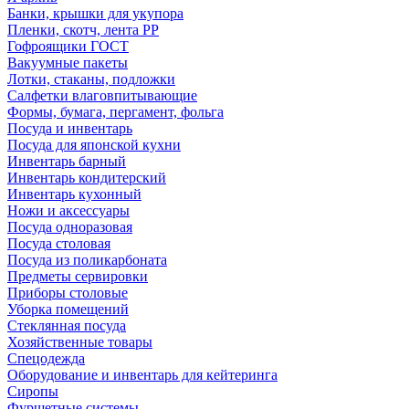
Банки, крышки для укупора
Пленки, скотч, лента РР
Гофроящики ГОСТ
Вакуумные пакеты
Лотки, стаканы, подложки
Салфетки влаговпитывающие
Формы, бумага, пергамент, фольга
Посуда и инвентарь
Посуда для японской кухни
Инвентарь барный
Инвентарь кондитерский
Инвентарь кухонный
Ножи и аксессуары
Посуда одноразовая
Посуда столовая
Посуда из поликарбоната
Предметы сервировки
Приборы столовые
Уборка помещений
Стеклянная посуда
Хозяйственные товары
Спецодежда
Оборудование и инвентарь для кейтеринга
Сиропы
Фуршетные системы