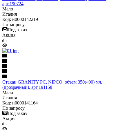
арт.190724
Мало
Италия
Код: н0000142219
По запросу
Под заказ
Акция
Стакан GRANITY РС, NIPCO, объем 350(400) мл,
(прозрачный), арт.191158
Мало
Италия
Код: н0000141164
По запросу
Под заказ
Акция