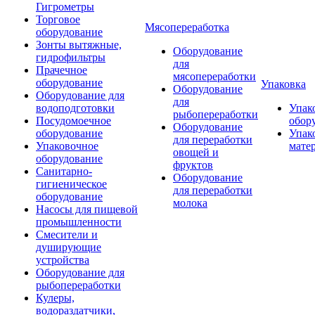
Гигрометры
Торговое
Мясопереработка
оборудование
Зонты вытяжные,
Оборудование
гидрофильтры
для
Прачечное
мясопереработки
оборудование
Упаковка
Оборудование
Оборудование для
для
водоподготовки
Упак
рыбопереработки
Посудомоечное
обор
Оборудование
оборудование
Упак
для переработки
Упаковочное
мате
овощей и
оборудование
фруктов
Санитарно-
Оборудование
гигиеническое
для переработки
оборудование
молока
Насосы для пищевой
промышленности
Смесители и
душирующие
устройства
Оборудование для
рыбопереработки
Кулеры,
водораздатчики,