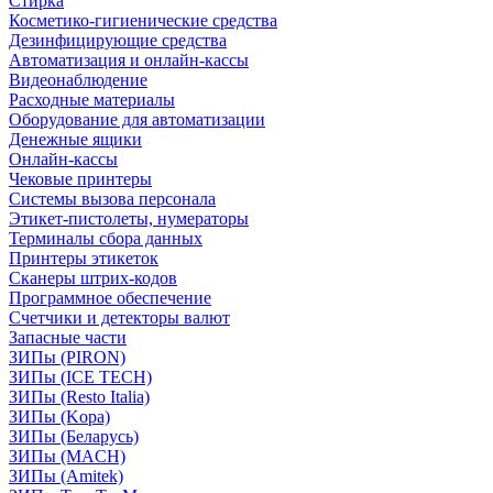
Стирка
Косметико-гигиенические средства
Дезинфицирующие средства
Автоматизация и онлайн-кассы
Видеонаблюдение
Расходные материалы
Оборудование для автоматизации
Денежные ящики
Онлайн-кассы
Чековые принтеры
Системы вызова персонала
Этикет-пистолеты, нумераторы
Терминалы сбора данных
Принтеры этикеток
Сканеры штрих-кодов
Программное обеспечение
Счетчики и детекторы валют
Запасные части
ЗИПы (PIRON)
ЗИПы (ICE TECH)
ЗИПы (Resto Italia)
ЗИПы (Kopa)
ЗИПы (Беларусь)
ЗИПы (MACH)
ЗИПы (Amitek)