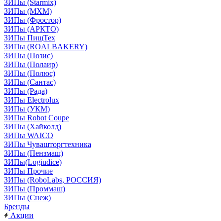
ЗИПы (Starmix)
ЗИПы (МХМ)
ЗИПы (Фростор)
ЗИПы (АРКТО)
ЗИПы ПищТех
ЗИПы (ROALBAKERY)
ЗИПы (Позис)
ЗИПы (Полаир)
ЗИПы (Полюс)
ЗИПы (Сантас)
ЗИПы (Рада)
ЗИПы Electrolux
ЗИПы (УКМ)
ЗИПы Robot Coupe
ЗИПы (Хайколд)
ЗИПы WAICO
ЗИПы Чувашторгтехника
ЗИПы (Пензмаш)
ЗИПы(Logiudice)
ЗИПы Прочие
ЗИПы (RoboLabs, РОССИЯ)
ЗИПы (Проммаш)
ЗИПы (Снеж)
Бренды
Акции