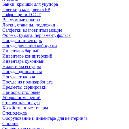
Банки, крышки для укупора
Пленки, скотч, лента РР
Гофроящики ГОСТ
Вакуумные пакеты
Лотки, стаканы, подложки
Салфетки влаговпитывающие
Формы, бумага, пергамент, фольга
Посуда и инвентарь
Посуда для японской кухни
Инвентарь барный
Инвентарь кондитерский
Инвентарь кухонный
Ножи и аксессуары
Посуда одноразовая
Посуда столовая
Посуда из поликарбоната
Предметы сервировки
Приборы столовые
Уборка помещений
Стеклянная посуда
Хозяйственные товары
Спецодежда
Оборудование и инвентарь для кейтеринга
Сиропы
Фуршетные системы