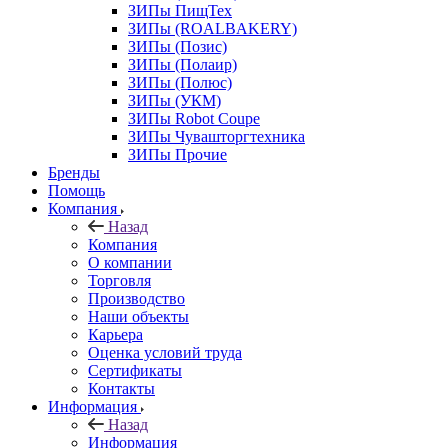
ЗИПы ПищТех
ЗИПы (ROALBAKERY)
ЗИПы (Позис)
ЗИПы (Полаир)
ЗИПы (Полюс)
ЗИПы (УКМ)
ЗИПы Robot Coupe
ЗИПы Чувашторгтехника
ЗИПы Прочие
Бренды
Помощь
Компания
Назад
Компания
О компании
Торговля
Производство
Наши объекты
Карьера
Оценка условий труда
Сертификаты
Контакты
Информация
Назад
Информация