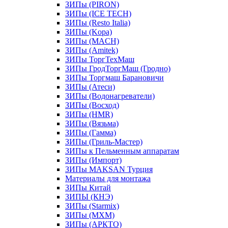
ЗИПы (PIRON)
ЗИПы (ICE TECH)
ЗИПы (Resto Italia)
ЗИПы (Kopa)
ЗИПы (MACH)
ЗИПы (Amitek)
ЗИПы ТоргТехМаш
ЗИПы ГродТоргМаш (Гродно)
ЗИПы Торгмаш Барановичи
ЗИПы (Атеси)
ЗИПы (Водонагреватели)
ЗИПы (Восход)
ЗИПы (HMR)
ЗИПы (Вязьма)
ЗИПы (Гамма)
ЗИПы (Гриль-Мастер)
ЗИПы к Пельменным аппаратам
ЗИПы (Импорт)
ЗИПы MAKSAN Турция
Материалы для монтажа
ЗИПы Китай
ЗИПЫ (КНЭ)
ЗИПы (Starmix)
ЗИПы (МХМ)
ЗИПы (АРКТО)