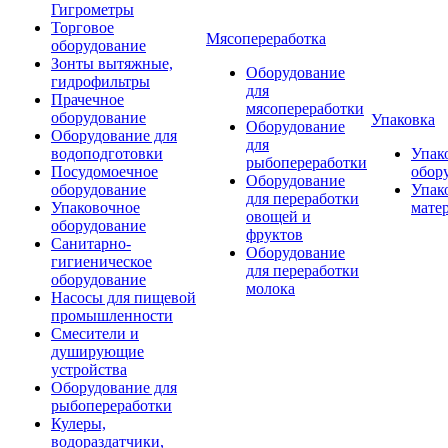
Гигрометры
Торговое
Мясопереработка
оборудование
Зонты вытяжные,
Оборудование
гидрофильтры
для
Прачечное
мясопереработки
оборудование
Упаковка
Оборудование
Оборудование для
для
водоподготовки
Упак
рыбопереработки
Посудомоечное
обор
Оборудование
оборудование
Упак
для переработки
Упаковочное
мате
овощей и
оборудование
фруктов
Санитарно-
Оборудование
гигиеническое
для переработки
оборудование
молока
Насосы для пищевой
промышленности
Смесители и
душирующие
устройства
Оборудование для
рыбопереработки
Кулеры,
водораздатчики,