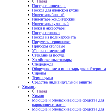
Назад
Посуда и инвентарь
Посуда для японской кухни
Инвентарь барный
Инвентарь кондитерский
Инвентарь кухонный
Ножи и аксессуары
Посуда столовая
Посуда из поликарбоната
Предметы сервировки
Приборы столовые
Уборка помещений
Стеклянная посуда
Хозяйственные товары
Спецодежда
Оборудование и инвентарь для кейтеринга
Сиропы
Термосумки
Средства индивидуальной защиты
Химия
Назад
Химия
Моющие и ополаскивающие средства для
пароконвектоматов
Моющие и ополаскивающие средства для