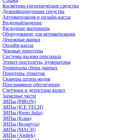
Стирка
Косметико-гигиенические средства
Дезинфицирующие средства
Автоматизация и онлайн-кассы
Видеонаблюдение
Расходные материалы
Оборудование для автоматизации
Денежные ящики
Онлайн-кассы
Чековые принтеры
Системы вызова персонала
Этикет-пистолеты, нумераторы
Терминалы сбора данных
Принтеры этикеток
Сканеры штрих-кодов
Программное обеспечение
Счетчики и детекторы валют
Запасные части
ЗИПы (PIRON)
ЗИПы (ICE TECH)
ЗИПы (Resto Italia)
ЗИПы (Kopa)
ЗИПы (Беларусь)
ЗИПы (MACH)
ЗИПы (Amitek)