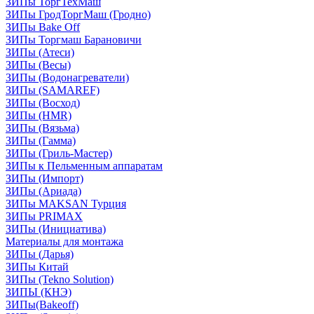
ЗИПы ТоргТехМаш
ЗИПы ГродТоргМаш (Гродно)
ЗИПы Bake Off
ЗИПы Торгмаш Барановичи
ЗИПы (Атеси)
ЗИПы (Весы)
ЗИПы (Водонагреватели)
ЗИПы (SAMAREF)
ЗИПы (Восход)
ЗИПы (HMR)
ЗИПы (Вязьма)
ЗИПы (Гамма)
ЗИПы (Гриль-Мастер)
ЗИПы к Пельменным аппаратам
ЗИПы (Импорт)
ЗИПы (Ариада)
ЗИПы MAKSAN Турция
ЗИПы PRIMAX
ЗИПы (Инициатива)
Материалы для монтажа
ЗИПы (Дарья)
ЗИПы Китай
ЗИПы (Tekno Solution)
ЗИПЫ (КНЭ)
ЗИПы(Bakeoff)