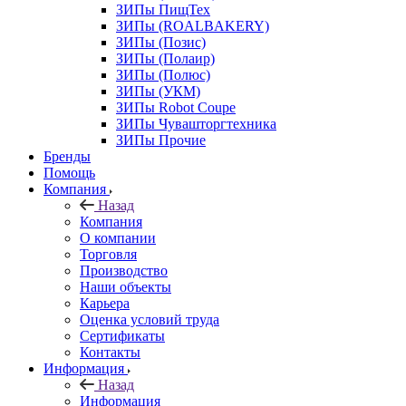
ЗИПы ПищТех
ЗИПы (ROALBAKERY)
ЗИПы (Позис)
ЗИПы (Полаир)
ЗИПы (Полюс)
ЗИПы (УКМ)
ЗИПы Robot Coupe
ЗИПы Чувашторгтехника
ЗИПы Прочие
Бренды
Помощь
Компания
Назад
Компания
О компании
Торговля
Производство
Наши объекты
Карьера
Оценка условий труда
Сертификаты
Контакты
Информация
Назад
Информация