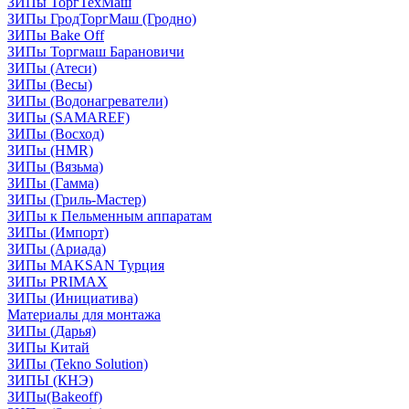
ЗИПы ТоргТехМаш
ЗИПы ГродТоргМаш (Гродно)
ЗИПы Bake Off
ЗИПы Торгмаш Барановичи
ЗИПы (Атеси)
ЗИПы (Весы)
ЗИПы (Водонагреватели)
ЗИПы (SAMAREF)
ЗИПы (Восход)
ЗИПы (HMR)
ЗИПы (Вязьма)
ЗИПы (Гамма)
ЗИПы (Гриль-Мастер)
ЗИПы к Пельменным аппаратам
ЗИПы (Импорт)
ЗИПы (Ариада)
ЗИПы MAKSAN Турция
ЗИПы PRIMAX
ЗИПы (Инициатива)
Материалы для монтажа
ЗИПы (Дарья)
ЗИПы Китай
ЗИПы (Tekno Solution)
ЗИПЫ (КНЭ)
ЗИПы(Bakeoff)