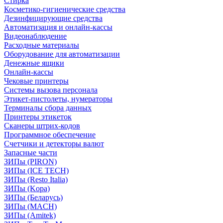
Стирка
Косметико-гигиенические средства
Дезинфицирующие средства
Автоматизация и онлайн-кассы
Видеонаблюдение
Расходные материалы
Оборудование для автоматизации
Денежные ящики
Онлайн-кассы
Чековые принтеры
Системы вызова персонала
Этикет-пистолеты, нумераторы
Терминалы сбора данных
Принтеры этикеток
Сканеры штрих-кодов
Программное обеспечение
Счетчики и детекторы валют
Запасные части
ЗИПы (PIRON)
ЗИПы (ICE TECH)
ЗИПы (Resto Italia)
ЗИПы (Kopa)
ЗИПы (Беларусь)
ЗИПы (MACH)
ЗИПы (Amitek)