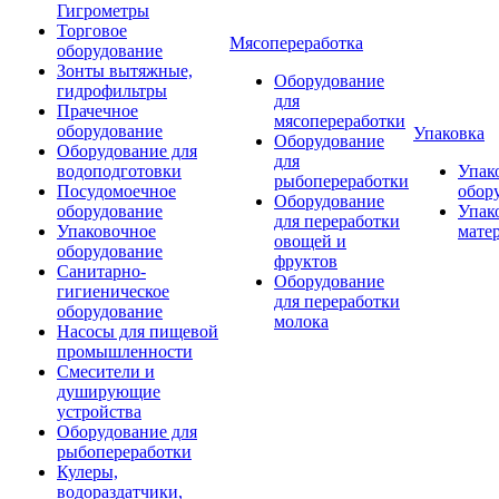
Гигрометры
Торговое
Мясопереработка
оборудование
Зонты вытяжные,
Оборудование
гидрофильтры
для
Прачечное
мясопереработки
оборудование
Упаковка
Оборудование
Оборудование для
для
водоподготовки
Упак
рыбопереработки
Посудомоечное
обор
Оборудование
оборудование
Упак
для переработки
Упаковочное
мате
овощей и
оборудование
фруктов
Санитарно-
Оборудование
гигиеническое
для переработки
оборудование
молока
Насосы для пищевой
промышленности
Смесители и
душирующие
устройства
Оборудование для
рыбопереработки
Кулеры,
водораздатчики,