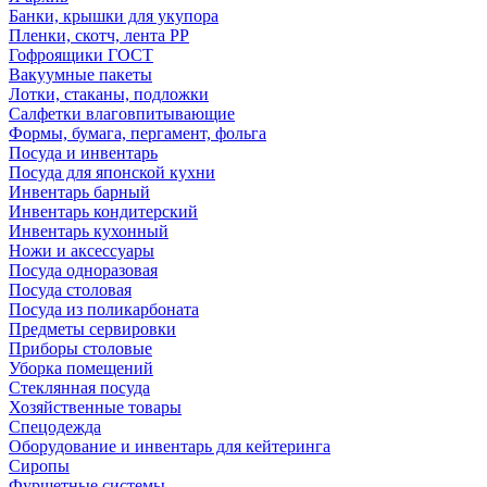
Банки, крышки для укупора
Пленки, скотч, лента РР
Гофроящики ГОСТ
Вакуумные пакеты
Лотки, стаканы, подложки
Салфетки влаговпитывающие
Формы, бумага, пергамент, фольга
Посуда и инвентарь
Посуда для японской кухни
Инвентарь барный
Инвентарь кондитерский
Инвентарь кухонный
Ножи и аксессуары
Посуда одноразовая
Посуда столовая
Посуда из поликарбоната
Предметы сервировки
Приборы столовые
Уборка помещений
Стеклянная посуда
Хозяйственные товары
Спецодежда
Оборудование и инвентарь для кейтеринга
Сиропы
Фуршетные системы