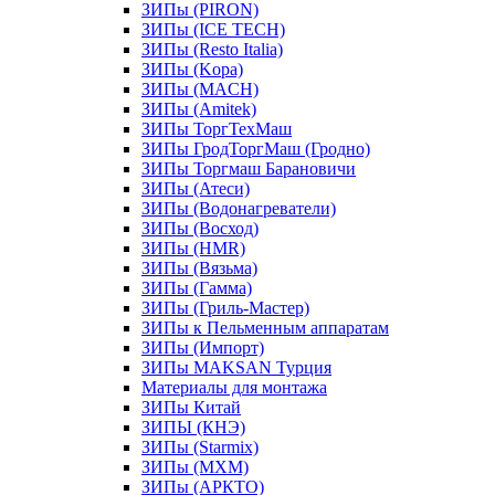
ЗИПы (PIRON)
ЗИПы (ICE TECH)
ЗИПы (Resto Italia)
ЗИПы (Kopa)
ЗИПы (MACH)
ЗИПы (Amitek)
ЗИПы ТоргТехМаш
ЗИПы ГродТоргМаш (Гродно)
ЗИПы Торгмаш Барановичи
ЗИПы (Атеси)
ЗИПы (Водонагреватели)
ЗИПы (Восход)
ЗИПы (HMR)
ЗИПы (Вязьма)
ЗИПы (Гамма)
ЗИПы (Гриль-Мастер)
ЗИПы к Пельменным аппаратам
ЗИПы (Импорт)
ЗИПы MAKSAN Турция
Материалы для монтажа
ЗИПы Китай
ЗИПЫ (КНЭ)
ЗИПы (Starmix)
ЗИПы (МХМ)
ЗИПы (АРКТО)