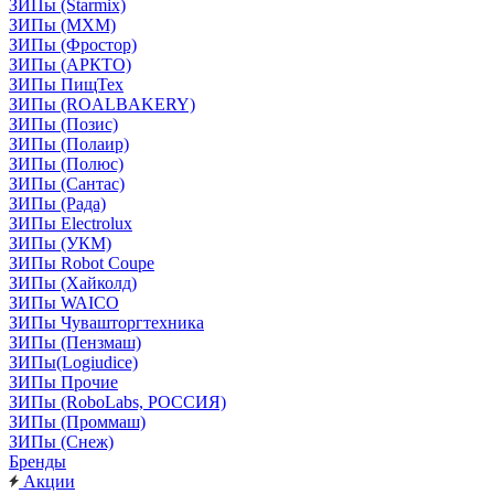
ЗИПы (Starmix)
ЗИПы (МХМ)
ЗИПы (Фростор)
ЗИПы (АРКТО)
ЗИПы ПищТех
ЗИПы (ROALBAKERY)
ЗИПы (Позис)
ЗИПы (Полаир)
ЗИПы (Полюс)
ЗИПы (Сантас)
ЗИПы (Рада)
ЗИПы Electrolux
ЗИПы (УКМ)
ЗИПы Robot Coupe
ЗИПы (Хайколд)
ЗИПы WAICO
ЗИПы Чувашторгтехника
ЗИПы (Пензмаш)
ЗИПы(Logiudice)
ЗИПы Прочие
ЗИПы (RoboLabs, РОССИЯ)
ЗИПы (Проммаш)
ЗИПы (Снеж)
Бренды
Акции