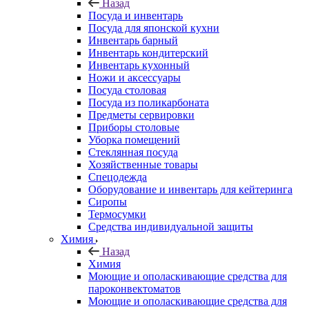
Назад
Посуда и инвентарь
Посуда для японской кухни
Инвентарь барный
Инвентарь кондитерский
Инвентарь кухонный
Ножи и аксессуары
Посуда столовая
Посуда из поликарбоната
Предметы сервировки
Приборы столовые
Уборка помещений
Стеклянная посуда
Хозяйственные товары
Спецодежда
Оборудование и инвентарь для кейтеринга
Сиропы
Термосумки
Средства индивидуальной защиты
Химия
Назад
Химия
Моющие и ополаскивающие средства для
пароконвектоматов
Моющие и ополаскивающие средства для