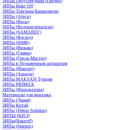
ЗИПы ГродТоргМаш (Гродно)
ЗИПы Bake Off
ЗИПы Торгмаш Барановичи
ЗИПы (Атеси)
ЗИПы (Весы)
ЗИПы (Водонагреватели)
ЗИПы (SAMAREF)
ЗИПы (Восход)
ЗИПы (HMR)
ЗИПы (Вязьма)
ЗИПы (Гамма)
ЗИПы (Гриль-Мастер)
ЗИПы к Пельменным аппаратам
ЗИПы (Импорт)
ЗИПы (Ариада)
ЗИПы MAKSAN Турция
ЗИПы PRIMAX
ЗИПы (Инициатива)
Материалы для монтажа
ЗИПы (Дарья)
ЗИПы Китай
ЗИПы (Tekno Solution)
ЗИПЫ (КНЭ)
ЗИПы(Bakeoff)
ЗИПы (Starmix)