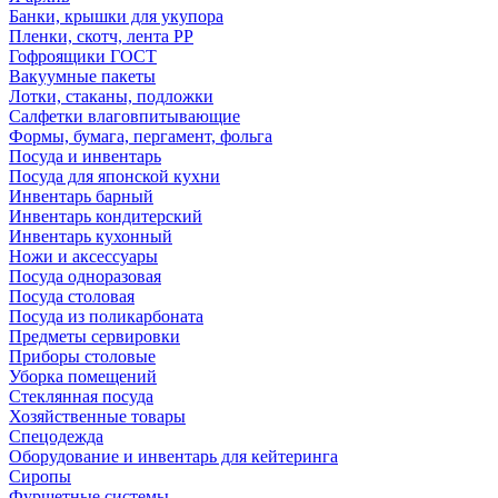
Банки, крышки для укупора
Пленки, скотч, лента РР
Гофроящики ГОСТ
Вакуумные пакеты
Лотки, стаканы, подложки
Салфетки влаговпитывающие
Формы, бумага, пергамент, фольга
Посуда и инвентарь
Посуда для японской кухни
Инвентарь барный
Инвентарь кондитерский
Инвентарь кухонный
Ножи и аксессуары
Посуда одноразовая
Посуда столовая
Посуда из поликарбоната
Предметы сервировки
Приборы столовые
Уборка помещений
Стеклянная посуда
Хозяйственные товары
Спецодежда
Оборудование и инвентарь для кейтеринга
Сиропы
Фуршетные системы