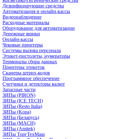
Косметико-гигиенические средства
Дезинфицирующие средства
Автоматизация и онлайн-кассы
Видеонаблюдение
Расходные материалы
Оборудование для автоматизации
Денежные ящики
Онлайн-кассы
Чековые принтеры
Системы вызова персонала
Этикет-пистолеты, нумераторы
Терминалы сбора данных
Принтеры этикеток
Сканеры штрих-кодов
Программное обеспечение
Счетчики и детекторы валют
Запасные части
ЗИПы (PIRON)
ЗИПы (ICE TECH)
ЗИПы (Resto Italia)
ЗИПы (Kopa)
ЗИПы (Беларусь)
ЗИПы (MACH)
ЗИПы (Amitek)
ЗИПы ТоргТехМаш