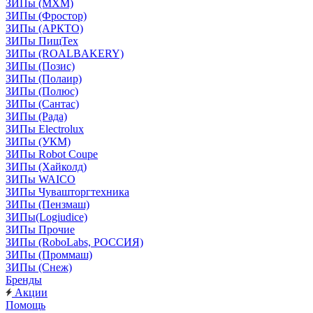
ЗИПы (МХМ)
ЗИПы (Фростор)
ЗИПы (АРКТО)
ЗИПы ПищТех
ЗИПы (ROALBAKERY)
ЗИПы (Позис)
ЗИПы (Полаир)
ЗИПы (Полюс)
ЗИПы (Сантас)
ЗИПы (Рада)
ЗИПы Electrolux
ЗИПы (УКМ)
ЗИПы Robot Coupe
ЗИПы (Хайколд)
ЗИПы WAICO
ЗИПы Чувашторгтехника
ЗИПы (Пензмаш)
ЗИПы(Logiudice)
ЗИПы Прочие
ЗИПы (RoboLabs, РОССИЯ)
ЗИПы (Проммаш)
ЗИПы (Снеж)
Бренды
Акции
Помощь