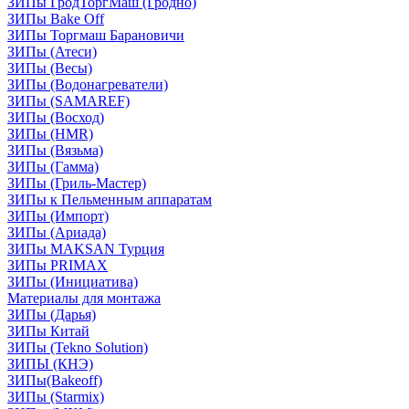
ЗИПы ГродТоргМаш (Гродно)
ЗИПы Bake Off
ЗИПы Торгмаш Барановичи
ЗИПы (Атеси)
ЗИПы (Весы)
ЗИПы (Водонагреватели)
ЗИПы (SAMAREF)
ЗИПы (Восход)
ЗИПы (HMR)
ЗИПы (Вязьма)
ЗИПы (Гамма)
ЗИПы (Гриль-Мастер)
ЗИПы к Пельменным аппаратам
ЗИПы (Импорт)
ЗИПы (Ариада)
ЗИПы MAKSAN Турция
ЗИПы PRIMAX
ЗИПы (Инициатива)
Материалы для монтажа
ЗИПы (Дарья)
ЗИПы Китай
ЗИПы (Tekno Solution)
ЗИПЫ (КНЭ)
ЗИПы(Bakeoff)
ЗИПы (Starmix)