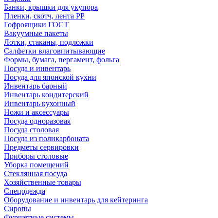
Банки, крышки для укупора
Пленки, скотч, лента РР
Гофроящики ГОСТ
Вакуумные пакеты
Лотки, стаканы, подложки
Салфетки влаговпитывающие
Формы, бумага, пергамент, фольга
Посуда и инвентарь
Посуда для японской кухни
Инвентарь барный
Инвентарь кондитерский
Инвентарь кухонный
Ножи и аксессуары
Посуда одноразовая
Посуда столовая
Посуда из поликарбоната
Предметы сервировки
Приборы столовые
Уборка помещений
Стеклянная посуда
Хозяйственные товары
Спецодежда
Оборудование и инвентарь для кейтеринга
Сиропы
Фуршетные системы