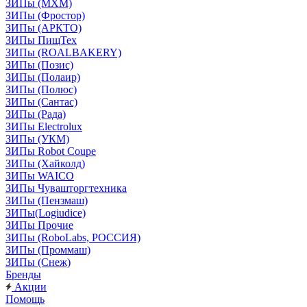
ЗИПы (МХМ)
ЗИПы (Фростор)
ЗИПы (АРКТО)
ЗИПы ПищТех
ЗИПы (ROALBAKERY)
ЗИПы (Позис)
ЗИПы (Полаир)
ЗИПы (Полюс)
ЗИПы (Сантас)
ЗИПы (Рада)
ЗИПы Electrolux
ЗИПы (УКМ)
ЗИПы Robot Coupe
ЗИПы (Хайколд)
ЗИПы WAICO
ЗИПы Чувашторгтехника
ЗИПы (Пензмаш)
ЗИПы(Logiudice)
ЗИПы Прочие
ЗИПы (RoboLabs, РОССИЯ)
ЗИПы (Проммаш)
ЗИПы (Снеж)
Бренды
Акции
Помощь