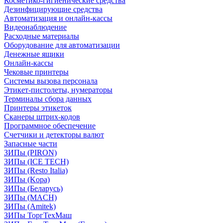
Косметико-гигиенические средства
Дезинфицирующие средства
Автоматизация и онлайн-кассы
Видеонаблюдение
Расходные материалы
Оборудование для автоматизации
Денежные ящики
Онлайн-кассы
Чековые принтеры
Системы вызова персонала
Этикет-пистолеты, нумераторы
Терминалы сбора данных
Принтеры этикеток
Сканеры штрих-кодов
Программное обеспечение
Счетчики и детекторы валют
Запасные части
ЗИПы (PIRON)
ЗИПы (ICE TECH)
ЗИПы (Resto Italia)
ЗИПы (Kopa)
ЗИПы (Беларусь)
ЗИПы (MACH)
ЗИПы (Amitek)
ЗИПы ТоргТехМаш