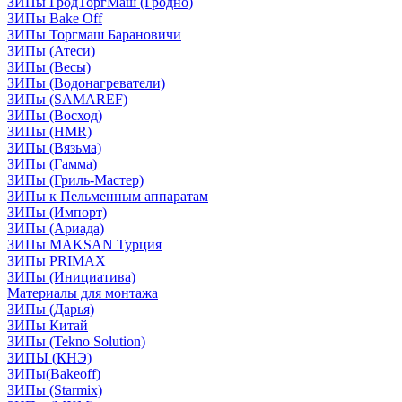
ЗИПы ГродТоргМаш (Гродно)
ЗИПы Bake Off
ЗИПы Торгмаш Барановичи
ЗИПы (Атеси)
ЗИПы (Весы)
ЗИПы (Водонагреватели)
ЗИПы (SAMAREF)
ЗИПы (Восход)
ЗИПы (HMR)
ЗИПы (Вязьма)
ЗИПы (Гамма)
ЗИПы (Гриль-Мастер)
ЗИПы к Пельменным аппаратам
ЗИПы (Импорт)
ЗИПы (Ариада)
ЗИПы MAKSAN Турция
ЗИПы PRIMAX
ЗИПы (Инициатива)
Материалы для монтажа
ЗИПы (Дарья)
ЗИПы Китай
ЗИПы (Tekno Solution)
ЗИПЫ (КНЭ)
ЗИПы(Bakeoff)
ЗИПы (Starmix)