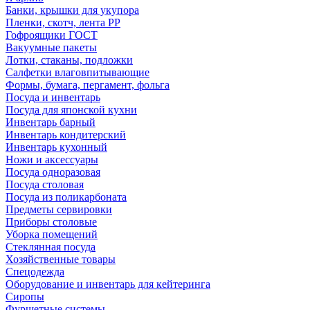
Банки, крышки для укупора
Пленки, скотч, лента РР
Гофроящики ГОСТ
Вакуумные пакеты
Лотки, стаканы, подложки
Салфетки влаговпитывающие
Формы, бумага, пергамент, фольга
Посуда и инвентарь
Посуда для японской кухни
Инвентарь барный
Инвентарь кондитерский
Инвентарь кухонный
Ножи и аксессуары
Посуда одноразовая
Посуда столовая
Посуда из поликарбоната
Предметы сервировки
Приборы столовые
Уборка помещений
Стеклянная посуда
Хозяйственные товары
Спецодежда
Оборудование и инвентарь для кейтеринга
Сиропы
Фуршетные системы