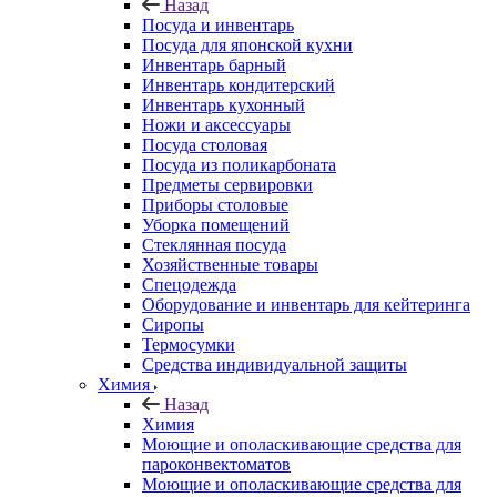
Назад
Посуда и инвентарь
Посуда для японской кухни
Инвентарь барный
Инвентарь кондитерский
Инвентарь кухонный
Ножи и аксессуары
Посуда столовая
Посуда из поликарбоната
Предметы сервировки
Приборы столовые
Уборка помещений
Стеклянная посуда
Хозяйственные товары
Спецодежда
Оборудование и инвентарь для кейтеринга
Сиропы
Термосумки
Средства индивидуальной защиты
Химия
Назад
Химия
Моющие и ополаскивающие средства для
пароконвектоматов
Моющие и ополаскивающие средства для