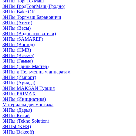
ЗИПы ТоргТехМаш
ЗИПы ГродТоргМаш (Гродно)
ЗИПы Bake Off
ЗИПы Торгмаш Барановичи
ЗИПы (Атеси)
ЗИПы (Весы)
ЗИПы (Водонагреватели)
ЗИПы (SAMAREF)
ЗИПы (Восход)
ЗИПы (HMR)
ЗИПы (Вязьма)
ЗИПы (Гамма)
ЗИПы (Гриль-Мастер)
ЗИПы к Пельменным аппаратам
ЗИПы (Импорт)
ЗИПы (Ариада)
ЗИПы MAKSAN Турция
ЗИПы PRIMAX
ЗИПы (Инициатива)
Материалы для монтажа
ЗИПы (Дарья)
ЗИПы Китай
ЗИПы (Tekno Solution)
ЗИПЫ (КНЭ)
ЗИПы(Bakeoff)