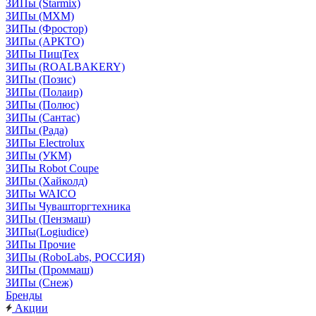
ЗИПы (Starmix)
ЗИПы (МХМ)
ЗИПы (Фростор)
ЗИПы (АРКТО)
ЗИПы ПищТех
ЗИПы (ROALBAKERY)
ЗИПы (Позис)
ЗИПы (Полаир)
ЗИПы (Полюс)
ЗИПы (Сантас)
ЗИПы (Рада)
ЗИПы Electrolux
ЗИПы (УКМ)
ЗИПы Robot Coupe
ЗИПы (Хайколд)
ЗИПы WAICO
ЗИПы Чувашторгтехника
ЗИПы (Пензмаш)
ЗИПы(Logiudice)
ЗИПы Прочие
ЗИПы (RoboLabs, РОССИЯ)
ЗИПы (Проммаш)
ЗИПы (Снеж)
Бренды
Акции