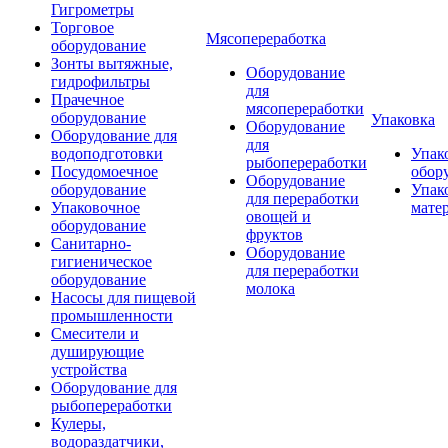
Гигрометры
Торговое
Мясопереработка
оборудование
Зонты вытяжные,
Оборудование
гидрофильтры
для
Прачечное
мясопереработки
оборудование
Упаковка
Оборудование
Оборудование для
для
водоподготовки
Упак
рыбопереработки
Посудомоечное
обор
Оборудование
оборудование
Упак
для переработки
Упаковочное
мате
овощей и
оборудование
фруктов
Санитарно-
Оборудование
гигиеническое
для переработки
оборудование
молока
Насосы для пищевой
промышленности
Смесители и
душирующие
устройства
Оборудование для
рыбопереработки
Кулеры,
водораздатчики,