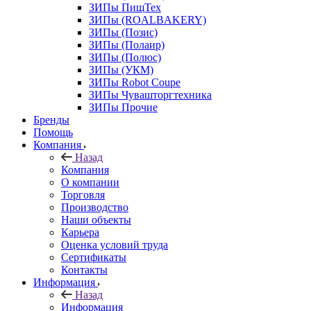
ЗИПы ПищТех
ЗИПы (ROALBAKERY)
ЗИПы (Позис)
ЗИПы (Полаир)
ЗИПы (Полюс)
ЗИПы (УКМ)
ЗИПы Robot Coupe
ЗИПы Чувашторгтехника
ЗИПы Прочие
Бренды
Помощь
Компания
Назад
Компания
О компании
Торговля
Производство
Наши объекты
Карьера
Оценка условий труда
Сертификаты
Контакты
Информация
Назад
Информация