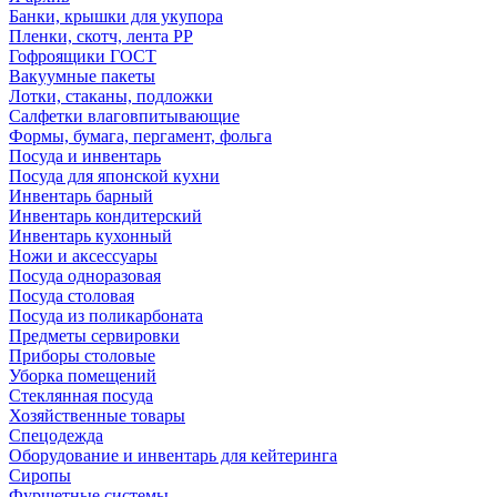
Банки, крышки для укупора
Пленки, скотч, лента РР
Гофроящики ГОСТ
Вакуумные пакеты
Лотки, стаканы, подложки
Салфетки влаговпитывающие
Формы, бумага, пергамент, фольга
Посуда и инвентарь
Посуда для японской кухни
Инвентарь барный
Инвентарь кондитерский
Инвентарь кухонный
Ножи и аксессуары
Посуда одноразовая
Посуда столовая
Посуда из поликарбоната
Предметы сервировки
Приборы столовые
Уборка помещений
Стеклянная посуда
Хозяйственные товары
Спецодежда
Оборудование и инвентарь для кейтеринга
Сиропы
Фуршетные системы