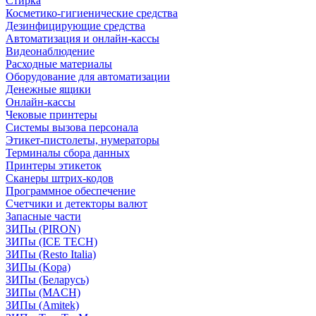
Стирка
Косметико-гигиенические средства
Дезинфицирующие средства
Автоматизация и онлайн-кассы
Видеонаблюдение
Расходные материалы
Оборудование для автоматизации
Денежные ящики
Онлайн-кассы
Чековые принтеры
Системы вызова персонала
Этикет-пистолеты, нумераторы
Терминалы сбора данных
Принтеры этикеток
Сканеры штрих-кодов
Программное обеспечение
Счетчики и детекторы валют
Запасные части
ЗИПы (PIRON)
ЗИПы (ICE TECH)
ЗИПы (Resto Italia)
ЗИПы (Kopa)
ЗИПы (Беларусь)
ЗИПы (MACH)
ЗИПы (Amitek)