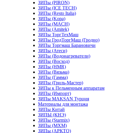
ЗИПы (PIRON)
ЗИПы (ICE TECH)
ЗИПы (Resto Italia)
ЗИПы (Kopa)
ЗИПы (MACH)
ЗИПы (Amitek)
ЗИПы ТоргТехМаш
ЗИПы ГродТоргМаш (Гродно)
ЗИПы Торгмаш Барановичи
ЗИПы (Атеси)
ЗИПы (Водонагреватели)
ЗИПы (Восход)
ЗИПы (HMR)
ЗИПы (Вязьма)
ЗИПы (Гамма)
ЗИПы (Гриль-Мастер)
ЗИПы к Пельменным аппаратам
ЗИПы (Импорт)
ЗИПы MAKSAN Турция
Материалы для монтажа
ЗИПы Китай
ЗИПЫ (КНЭ)
ЗИПы (Starmix)
ЗИПы (МХМ)
ЗИПы (АРКТО)