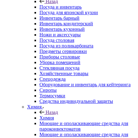
Назад
Посуда и инвентарь
Посуда для японской кухни
Инвентарь барный
Инвентарь кондитерский
Инвентарь кухонный
Ножи и аксессуары
Посуда столовая
Посуда из поликарбоната
Предметы сервировки
Приборы столовые
Уборка помещений
Стеклянная посуда
Хозяйственные товары
Спецодежда
Оборудование и инвентарь для кейтеринга
Сиропы
Термосумки
Средства индивидуальной защиты
Химия
Назад
Химия
Моющие и ополаскивающие средства для
пароконвектоматов
Моющие и ополаскивающие средства для