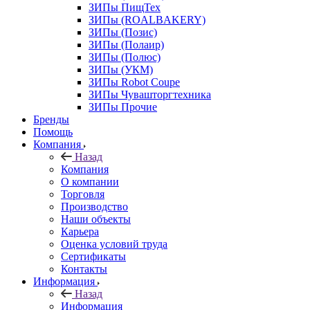
ЗИПы ПищТех
ЗИПы (ROALBAKERY)
ЗИПы (Позис)
ЗИПы (Полаир)
ЗИПы (Полюс)
ЗИПы (УКМ)
ЗИПы Robot Coupe
ЗИПы Чувашторгтехника
ЗИПы Прочие
Бренды
Помощь
Компания
Назад
Компания
О компании
Торговля
Производство
Наши объекты
Карьера
Оценка условий труда
Сертификаты
Контакты
Информация
Назад
Информация