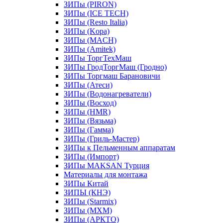
ЗИПы (PIRON)
ЗИПы (ICE TECH)
ЗИПы (Resto Italia)
ЗИПы (Kopa)
ЗИПы (MACH)
ЗИПы (Amitek)
ЗИПы ТоргТехМаш
ЗИПы ГродТоргМаш (Гродно)
ЗИПы Торгмаш Барановичи
ЗИПы (Атеси)
ЗИПы (Водонагреватели)
ЗИПы (Восход)
ЗИПы (HMR)
ЗИПы (Вязьма)
ЗИПы (Гамма)
ЗИПы (Гриль-Мастер)
ЗИПы к Пельменным аппаратам
ЗИПы (Импорт)
ЗИПы MAKSAN Турция
Материалы для монтажа
ЗИПы Китай
ЗИПЫ (КНЭ)
ЗИПы (Starmix)
ЗИПы (МХМ)
ЗИПы (АРКТО)