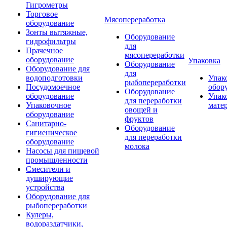
Гигрометры
Торговое
Мясопереработка
оборудование
Зонты вытяжные,
Оборудование
гидрофильтры
для
Прачечное
мясопереработки
оборудование
Упаковка
Оборудование
Оборудование для
для
водоподготовки
Упак
рыбопереработки
Посудомоечное
обор
Оборудование
оборудование
Упак
для переработки
Упаковочное
мате
овощей и
оборудование
фруктов
Санитарно-
Оборудование
гигиеническое
для переработки
оборудование
молока
Насосы для пищевой
промышленности
Смесители и
душирующие
устройства
Оборудование для
рыбопереработки
Кулеры,
водораздатчики,