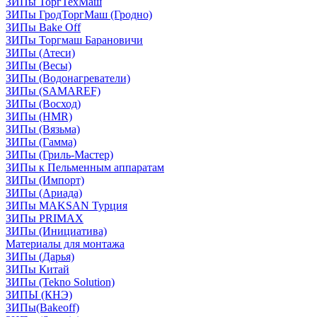
ЗИПы ТоргТехМаш
ЗИПы ГродТоргМаш (Гродно)
ЗИПы Bake Off
ЗИПы Торгмаш Барановичи
ЗИПы (Атеси)
ЗИПы (Весы)
ЗИПы (Водонагреватели)
ЗИПы (SAMAREF)
ЗИПы (Восход)
ЗИПы (HMR)
ЗИПы (Вязьма)
ЗИПы (Гамма)
ЗИПы (Гриль-Мастер)
ЗИПы к Пельменным аппаратам
ЗИПы (Импорт)
ЗИПы (Ариада)
ЗИПы MAKSAN Турция
ЗИПы PRIMAX
ЗИПы (Инициатива)
Материалы для монтажа
ЗИПы (Дарья)
ЗИПы Китай
ЗИПы (Tekno Solution)
ЗИПЫ (КНЭ)
ЗИПы(Bakeoff)