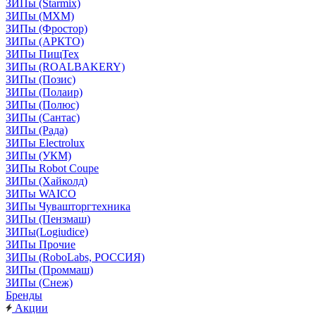
ЗИПы (Starmix)
ЗИПы (МХМ)
ЗИПы (Фростор)
ЗИПы (АРКТО)
ЗИПы ПищТех
ЗИПы (ROALBAKERY)
ЗИПы (Позис)
ЗИПы (Полаир)
ЗИПы (Полюс)
ЗИПы (Сантас)
ЗИПы (Рада)
ЗИПы Electrolux
ЗИПы (УКМ)
ЗИПы Robot Coupe
ЗИПы (Хайколд)
ЗИПы WAICO
ЗИПы Чувашторгтехника
ЗИПы (Пензмаш)
ЗИПы(Logiudice)
ЗИПы Прочие
ЗИПы (RoboLabs, РОССИЯ)
ЗИПы (Проммаш)
ЗИПы (Снеж)
Бренды
Акции