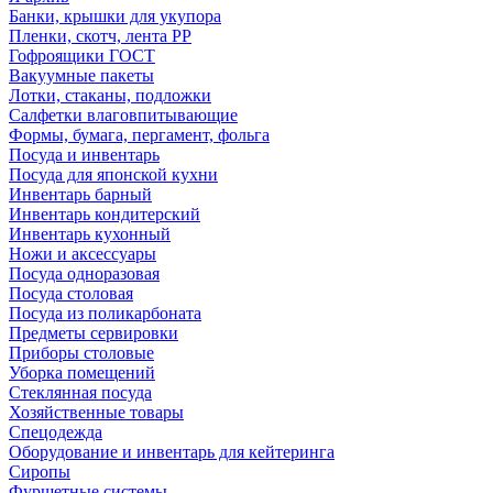
Банки, крышки для укупора
Пленки, скотч, лента РР
Гофроящики ГОСТ
Вакуумные пакеты
Лотки, стаканы, подложки
Салфетки влаговпитывающие
Формы, бумага, пергамент, фольга
Посуда и инвентарь
Посуда для японской кухни
Инвентарь барный
Инвентарь кондитерский
Инвентарь кухонный
Ножи и аксессуары
Посуда одноразовая
Посуда столовая
Посуда из поликарбоната
Предметы сервировки
Приборы столовые
Уборка помещений
Стеклянная посуда
Хозяйственные товары
Спецодежда
Оборудование и инвентарь для кейтеринга
Сиропы
Фуршетные системы