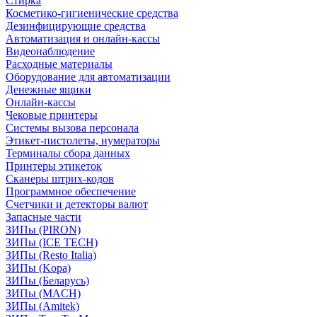
Стирка
Косметико-гигиенические средства
Дезинфицирующие средства
Автоматизация и онлайн-кассы
Видеонаблюдение
Расходные материалы
Оборудование для автоматизации
Денежные ящики
Онлайн-кассы
Чековые принтеры
Системы вызова персонала
Этикет-пистолеты, нумераторы
Терминалы сбора данных
Принтеры этикеток
Сканеры штрих-кодов
Программное обеспечение
Счетчики и детекторы валют
Запасные части
ЗИПы (PIRON)
ЗИПы (ICE TECH)
ЗИПы (Resto Italia)
ЗИПы (Kopa)
ЗИПы (Беларусь)
ЗИПы (MACH)
ЗИПы (Amitek)