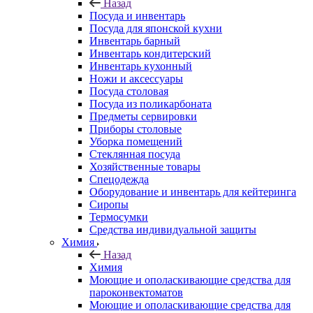
Назад
Посуда и инвентарь
Посуда для японской кухни
Инвентарь барный
Инвентарь кондитерский
Инвентарь кухонный
Ножи и аксессуары
Посуда столовая
Посуда из поликарбоната
Предметы сервировки
Приборы столовые
Уборка помещений
Стеклянная посуда
Хозяйственные товары
Спецодежда
Оборудование и инвентарь для кейтеринга
Сиропы
Термосумки
Средства индивидуальной защиты
Химия
Назад
Химия
Моющие и ополаскивающие средства для
пароконвектоматов
Моющие и ополаскивающие средства для