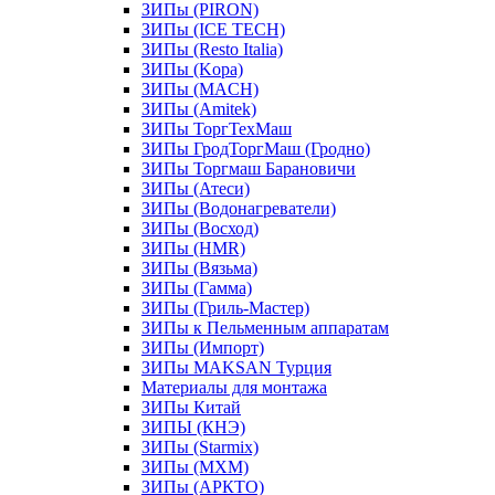
ЗИПы (PIRON)
ЗИПы (ICE TECH)
ЗИПы (Resto Italia)
ЗИПы (Kopa)
ЗИПы (MACH)
ЗИПы (Amitek)
ЗИПы ТоргТехМаш
ЗИПы ГродТоргМаш (Гродно)
ЗИПы Торгмаш Барановичи
ЗИПы (Атеси)
ЗИПы (Водонагреватели)
ЗИПы (Восход)
ЗИПы (HMR)
ЗИПы (Вязьма)
ЗИПы (Гамма)
ЗИПы (Гриль-Мастер)
ЗИПы к Пельменным аппаратам
ЗИПы (Импорт)
ЗИПы MAKSAN Турция
Материалы для монтажа
ЗИПы Китай
ЗИПЫ (КНЭ)
ЗИПы (Starmix)
ЗИПы (МХМ)
ЗИПы (АРКТО)