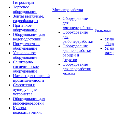
Гигрометры
Торговое
Мясопереработка
оборудование
Зонты вытяжные,
Оборудование
гидрофильтры
для
Прачечное
мясопереработки
оборудование
Упаковка
Оборудование
Оборудование для
для
водоподготовки
Упак
рыбопереработки
Посудомоечное
обор
Оборудование
оборудование
Упак
для переработки
Упаковочное
мате
овощей и
оборудование
фруктов
Санитарно-
Оборудование
гигиеническое
для переработки
оборудование
молока
Насосы для пищевой
промышленности
Смесители и
душирующие
устройства
Оборудование для
рыбопереработки
Кулеры,
водораздатчики,