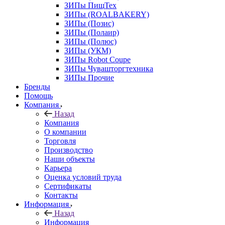
ЗИПы ПищТех
ЗИПы (ROALBAKERY)
ЗИПы (Позис)
ЗИПы (Полаир)
ЗИПы (Полюс)
ЗИПы (УКМ)
ЗИПы Robot Coupe
ЗИПы Чувашторгтехника
ЗИПы Прочие
Бренды
Помощь
Компания
Назад
Компания
О компании
Торговля
Производство
Наши объекты
Карьера
Оценка условий труда
Сертификаты
Контакты
Информация
Назад
Информация