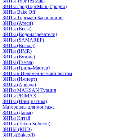
ЗИПы ТоргТехМаш
ЗИПы ГродТоргМаш (Гродно)
ЗИПы Bake Off
ЗИПы Торгмаш Барановичи
ЗИПы (Атеси)
ЗИПы (Весы)
ЗИПы (Водонагреватели)
ЗИПы (SAMAREF)
ЗИПы (Восход)
ЗИПы (HMR)
ЗИПы (Вязьма)
ЗИПы (Гамма)
ЗИПы (Гриль-Мастер)
ЗИПы к Пельменным аппаратам
ЗИПы (Импорт)
ЗИПы (Ариада)
ЗИПы MAKSAN Турция
ЗИПы PRIMAX
ЗИПы (Инициатива)
Материалы для монтажа
ЗИПы (Дарья)
ЗИПы Китай
ЗИПы (Tekno Solution)
ЗИПЫ (КНЭ)
ЗИПы(Bakeoff)