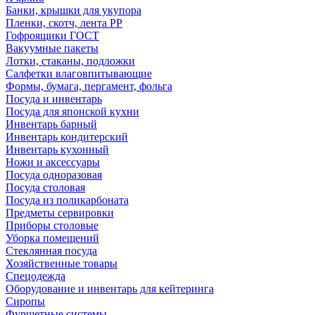
Банки, крышки для укупора
Пленки, скотч, лента РР
Гофроящики ГОСТ
Вакуумные пакеты
Лотки, стаканы, подложки
Салфетки влаговпитывающие
Формы, бумага, пергамент, фольга
Посуда и инвентарь
Посуда для японской кухни
Инвентарь барный
Инвентарь кондитерский
Инвентарь кухонный
Ножи и аксессуары
Посуда одноразовая
Посуда столовая
Посуда из поликарбоната
Предметы сервировки
Приборы столовые
Уборка помещений
Стеклянная посуда
Хозяйственные товары
Спецодежда
Оборудование и инвентарь для кейтеринга
Сиропы
Фуршетные системы