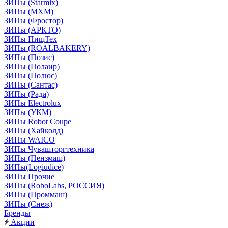
ЗИПы (Starmix)
ЗИПы (МХМ)
ЗИПы (Фростор)
ЗИПы (АРКТО)
ЗИПы ПищТех
ЗИПы (ROALBAKERY)
ЗИПы (Позис)
ЗИПы (Полаир)
ЗИПы (Полюс)
ЗИПы (Сантас)
ЗИПы (Рада)
ЗИПы Electrolux
ЗИПы (УКМ)
ЗИПы Robot Coupe
ЗИПы (Хайколд)
ЗИПы WAICO
ЗИПы Чувашторгтехника
ЗИПы (Пензмаш)
ЗИПы(Logiudice)
ЗИПы Прочие
ЗИПы (RoboLabs, РОССИЯ)
ЗИПы (Проммаш)
ЗИПы (Снеж)
Бренды
Акции