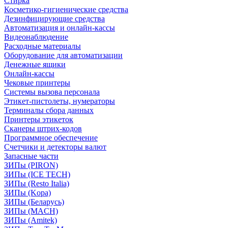
Стирка
Косметико-гигиенические средства
Дезинфицирующие средства
Автоматизация и онлайн-кассы
Видеонаблюдение
Расходные материалы
Оборудование для автоматизации
Денежные ящики
Онлайн-кассы
Чековые принтеры
Системы вызова персонала
Этикет-пистолеты, нумераторы
Терминалы сбора данных
Принтеры этикеток
Сканеры штрих-кодов
Программное обеспечение
Счетчики и детекторы валют
Запасные части
ЗИПы (PIRON)
ЗИПы (ICE TECH)
ЗИПы (Resto Italia)
ЗИПы (Kopa)
ЗИПы (Беларусь)
ЗИПы (MACH)
ЗИПы (Amitek)