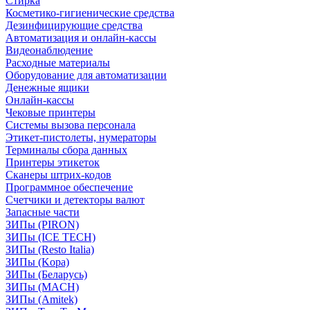
Стирка
Косметико-гигиенические средства
Дезинфицирующие средства
Автоматизация и онлайн-кассы
Видеонаблюдение
Расходные материалы
Оборудование для автоматизации
Денежные ящики
Онлайн-кассы
Чековые принтеры
Системы вызова персонала
Этикет-пистолеты, нумераторы
Терминалы сбора данных
Принтеры этикеток
Сканеры штрих-кодов
Программное обеспечение
Счетчики и детекторы валют
Запасные части
ЗИПы (PIRON)
ЗИПы (ICE TECH)
ЗИПы (Resto Italia)
ЗИПы (Kopa)
ЗИПы (Беларусь)
ЗИПы (MACH)
ЗИПы (Amitek)