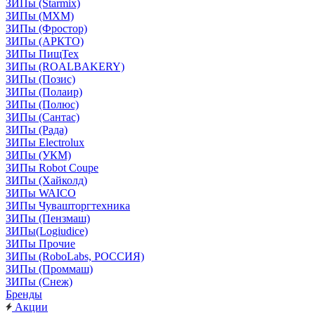
ЗИПы (Starmix)
ЗИПы (МХМ)
ЗИПы (Фростор)
ЗИПы (АРКТО)
ЗИПы ПищТех
ЗИПы (ROALBAKERY)
ЗИПы (Позис)
ЗИПы (Полаир)
ЗИПы (Полюс)
ЗИПы (Сантас)
ЗИПы (Рада)
ЗИПы Electrolux
ЗИПы (УКМ)
ЗИПы Robot Coupe
ЗИПы (Хайколд)
ЗИПы WAICO
ЗИПы Чувашторгтехника
ЗИПы (Пензмаш)
ЗИПы(Logiudice)
ЗИПы Прочие
ЗИПы (RoboLabs, РОССИЯ)
ЗИПы (Проммаш)
ЗИПы (Снеж)
Бренды
Акции