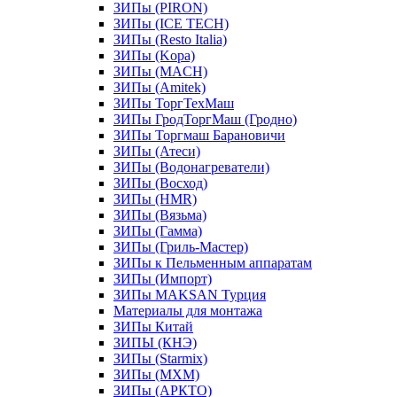
ЗИПы (PIRON)
ЗИПы (ICE TECH)
ЗИПы (Resto Italia)
ЗИПы (Kopa)
ЗИПы (MACH)
ЗИПы (Amitek)
ЗИПы ТоргТехМаш
ЗИПы ГродТоргМаш (Гродно)
ЗИПы Торгмаш Барановичи
ЗИПы (Атеси)
ЗИПы (Водонагреватели)
ЗИПы (Восход)
ЗИПы (HMR)
ЗИПы (Вязьма)
ЗИПы (Гамма)
ЗИПы (Гриль-Мастер)
ЗИПы к Пельменным аппаратам
ЗИПы (Импорт)
ЗИПы MAKSAN Турция
Материалы для монтажа
ЗИПы Китай
ЗИПЫ (КНЭ)
ЗИПы (Starmix)
ЗИПы (МХМ)
ЗИПы (АРКТО)