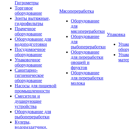
Гигрометры
Торговое
Мясопереработка
оборудование
Зонты вытяжные,
Оборудование
гидрофильтры
для
Прачечное
мясопереработки
оборудование
Упаковка
Оборудование
Оборудование для
для
водоподготовки
Упак
рыбопереработки
Посудомоечное
обор
Оборудование
оборудование
Упак
для переработки
Упаковочное
мате
овощей и
оборудование
фруктов
Санитарно-
Оборудование
гигиеническое
для переработки
оборудование
молока
Насосы для пищевой
промышленности
Смесители и
душирующие
устройства
Оборудование для
рыбопереработки
Кулеры,
водораздатчики,