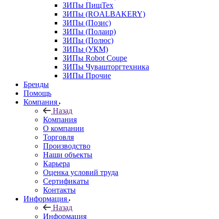
ЗИПы ПищТех
ЗИПы (ROALBAKERY)
ЗИПы (Позис)
ЗИПы (Полаир)
ЗИПы (Полюс)
ЗИПы (УКМ)
ЗИПы Robot Coupe
ЗИПы Чувашторгтехника
ЗИПы Прочие
Бренды
Помощь
Компания
Назад
Компания
О компании
Торговля
Производство
Наши объекты
Карьера
Оценка условий труда
Сертификаты
Контакты
Информация
Назад
Информация