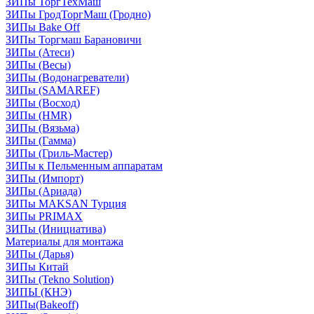
ЗИПы ТоргТехМаш
ЗИПы ГродТоргМаш (Гродно)
ЗИПы Bake Off
ЗИПы Торгмаш Барановичи
ЗИПы (Атеси)
ЗИПы (Весы)
ЗИПы (Водонагреватели)
ЗИПы (SAMAREF)
ЗИПы (Восход)
ЗИПы (HMR)
ЗИПы (Вязьма)
ЗИПы (Гамма)
ЗИПы (Гриль-Мастер)
ЗИПы к Пельменным аппаратам
ЗИПы (Импорт)
ЗИПы (Ариада)
ЗИПы MAKSAN Турция
ЗИПы PRIMAX
ЗИПы (Инициатива)
Материалы для монтажа
ЗИПы (Дарья)
ЗИПы Китай
ЗИПы (Tekno Solution)
ЗИПЫ (КНЭ)
ЗИПы(Bakeoff)