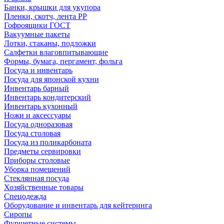
Банки, крышки для укупора
Пленки, скотч, лента РР
Гофроящики ГОСТ
Вакуумные пакеты
Лотки, стаканы, подложки
Салфетки влаговпитывающие
Формы, бумага, пергамент, фольга
Посуда и инвентарь
Посуда для японской кухни
Инвентарь барный
Инвентарь кондитерский
Инвентарь кухонный
Ножи и аксессуары
Посуда одноразовая
Посуда столовая
Посуда из поликарбоната
Предметы сервировки
Приборы столовые
Уборка помещений
Стеклянная посуда
Хозяйственные товары
Спецодежда
Оборудование и инвентарь для кейтеринга
Сиропы
Фуршетные системы