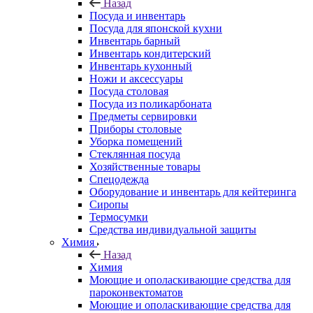
Назад
Посуда и инвентарь
Посуда для японской кухни
Инвентарь барный
Инвентарь кондитерский
Инвентарь кухонный
Ножи и аксессуары
Посуда столовая
Посуда из поликарбоната
Предметы сервировки
Приборы столовые
Уборка помещений
Стеклянная посуда
Хозяйственные товары
Спецодежда
Оборудование и инвентарь для кейтеринга
Сиропы
Термосумки
Средства индивидуальной защиты
Химия
Назад
Химия
Моющие и ополаскивающие средства для
пароконвектоматов
Моющие и ополаскивающие средства для