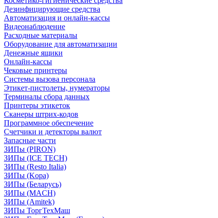
Косметико-гигиенические средства
Дезинфицирующие средства
Автоматизация и онлайн-кассы
Видеонаблюдение
Расходные материалы
Оборудование для автоматизации
Денежные ящики
Онлайн-кассы
Чековые принтеры
Системы вызова персонала
Этикет-пистолеты, нумераторы
Терминалы сбора данных
Принтеры этикеток
Сканеры штрих-кодов
Программное обеспечение
Счетчики и детекторы валют
Запасные части
ЗИПы (PIRON)
ЗИПы (ICE TECH)
ЗИПы (Resto Italia)
ЗИПы (Kopa)
ЗИПы (Беларусь)
ЗИПы (MACH)
ЗИПы (Amitek)
ЗИПы ТоргТехМаш