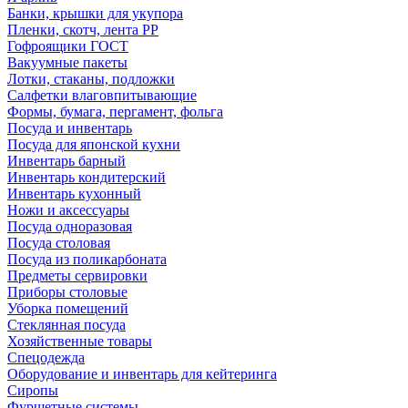
Банки, крышки для укупора
Пленки, скотч, лента РР
Гофроящики ГОСТ
Вакуумные пакеты
Лотки, стаканы, подложки
Салфетки влаговпитывающие
Формы, бумага, пергамент, фольга
Посуда и инвентарь
Посуда для японской кухни
Инвентарь барный
Инвентарь кондитерский
Инвентарь кухонный
Ножи и аксессуары
Посуда одноразовая
Посуда столовая
Посуда из поликарбоната
Предметы сервировки
Приборы столовые
Уборка помещений
Стеклянная посуда
Хозяйственные товары
Спецодежда
Оборудование и инвентарь для кейтеринга
Сиропы
Фуршетные системы