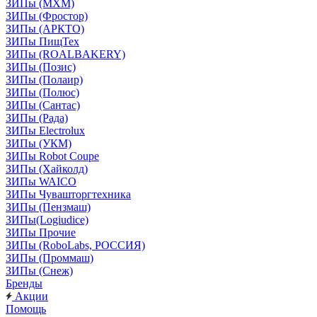
ЗИПы (МХМ)
ЗИПы (Фростор)
ЗИПы (АРКТО)
ЗИПы ПищТех
ЗИПы (ROALBAKERY)
ЗИПы (Позис)
ЗИПы (Полаир)
ЗИПы (Полюс)
ЗИПы (Сантас)
ЗИПы (Рада)
ЗИПы Electrolux
ЗИПы (УКМ)
ЗИПы Robot Coupe
ЗИПы (Хайколд)
ЗИПы WAICO
ЗИПы Чувашторгтехника
ЗИПы (Пензмаш)
ЗИПы(Logiudice)
ЗИПы Прочие
ЗИПы (RoboLabs, РОССИЯ)
ЗИПы (Проммаш)
ЗИПы (Снеж)
Бренды
Акции
Помощь