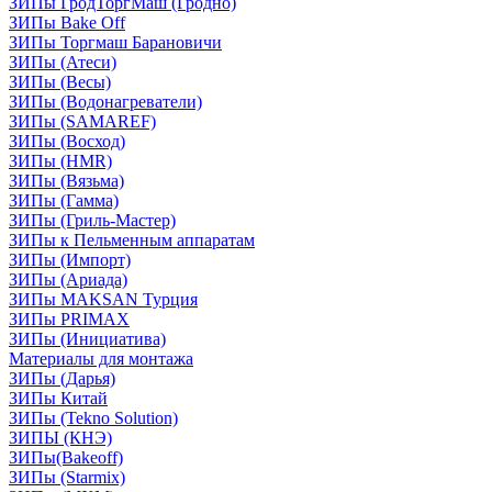
ЗИПы ГродТоргМаш (Гродно)
ЗИПы Bake Off
ЗИПы Торгмаш Барановичи
ЗИПы (Атеси)
ЗИПы (Весы)
ЗИПы (Водонагреватели)
ЗИПы (SAMAREF)
ЗИПы (Восход)
ЗИПы (HMR)
ЗИПы (Вязьма)
ЗИПы (Гамма)
ЗИПы (Гриль-Мастер)
ЗИПы к Пельменным аппаратам
ЗИПы (Импорт)
ЗИПы (Ариада)
ЗИПы MAKSAN Турция
ЗИПы PRIMAX
ЗИПы (Инициатива)
Материалы для монтажа
ЗИПы (Дарья)
ЗИПы Китай
ЗИПы (Tekno Solution)
ЗИПЫ (КНЭ)
ЗИПы(Bakeoff)
ЗИПы (Starmix)