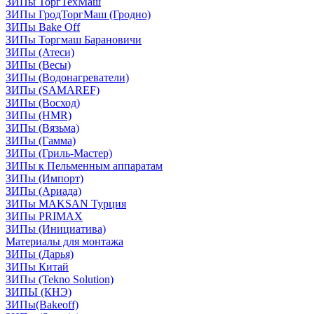
ЗИПы ТоргТехМаш
ЗИПы ГродТоргМаш (Гродно)
ЗИПы Bake Off
ЗИПы Торгмаш Барановичи
ЗИПы (Атеси)
ЗИПы (Весы)
ЗИПы (Водонагреватели)
ЗИПы (SAMAREF)
ЗИПы (Восход)
ЗИПы (HMR)
ЗИПы (Вязьма)
ЗИПы (Гамма)
ЗИПы (Гриль-Мастер)
ЗИПы к Пельменным аппаратам
ЗИПы (Импорт)
ЗИПы (Ариада)
ЗИПы MAKSAN Турция
ЗИПы PRIMAX
ЗИПы (Инициатива)
Материалы для монтажа
ЗИПы (Дарья)
ЗИПы Китай
ЗИПы (Tekno Solution)
ЗИПЫ (КНЭ)
ЗИПы(Bakeoff)