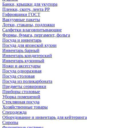
Банки, крышки для укупора
Пленки, скотч, лента РР
Гофроящики ГОСТ
Вакуумные пакеты
Лотки, стаканы, подложки
Салфетки влаговпитывающие
Формы, бумага, пергамент, фольга
Посуда и инвентарь
Посуда для японской кухни
Инвентарь барный
Инвентарь кондитерский
Инвентарь кухонный
Ножи и аксессуары
Посуда одноразовая
Посуда столовая
Посуда из поликарбоната
Предметы сервировки
Приборы столовые
Уборка помещений
Стеклянная посуда
Хозяйственные товары
Спецодежда
Оборудование и инвентарь для кейтеринга
Сиропы
Фуршетные системы