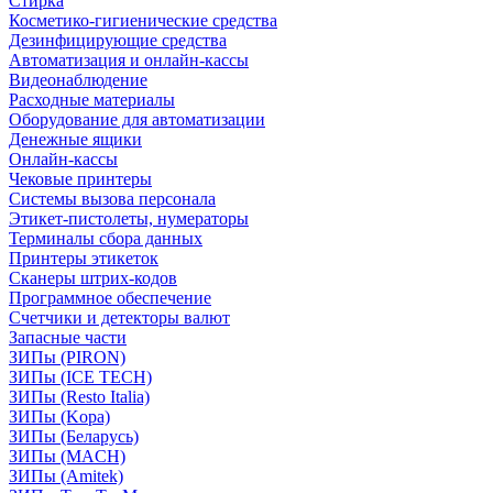
Стирка
Косметико-гигиенические средства
Дезинфицирующие средства
Автоматизация и онлайн-кассы
Видеонаблюдение
Расходные материалы
Оборудование для автоматизации
Денежные ящики
Онлайн-кассы
Чековые принтеры
Системы вызова персонала
Этикет-пистолеты, нумераторы
Терминалы сбора данных
Принтеры этикеток
Сканеры штрих-кодов
Программное обеспечение
Счетчики и детекторы валют
Запасные части
ЗИПы (PIRON)
ЗИПы (ICE TECH)
ЗИПы (Resto Italia)
ЗИПы (Kopa)
ЗИПы (Беларусь)
ЗИПы (MACH)
ЗИПы (Amitek)