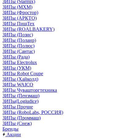
ЗИПы (Starmix)
ЗИПы (МХМ)
ЗИПы (Фростор)
ЗИПы (АРКТО)
ЗИПы ПищТех
ЗИПы (ROALBAKERY)
ЗИПы (Позис)
ЗИПы (Полаир)
ЗИПы (Полюс)
ЗИПы (Сантас)
ЗИПы (Рада)
ЗИПы Electrolux
ЗИПы (УКМ)
ЗИПы Robot Coupe
ЗИПы (Хайколд)
ЗИПы WAICO
ЗИПы Чувашторгтехника
ЗИПы (Пензмаш)
ЗИПы(Logiudice)
ЗИПы Прочие
ЗИПы (RoboLabs, РОССИЯ)
ЗИПы (Проммаш)
ЗИПы (Снеж)
Бренды
Акции