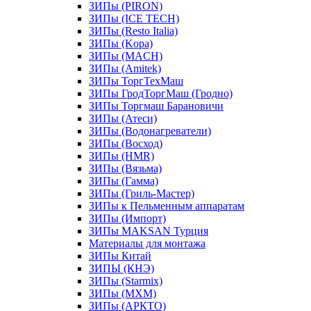
ЗИПы (PIRON)
ЗИПы (ICE TECH)
ЗИПы (Resto Italia)
ЗИПы (Kopa)
ЗИПы (MACH)
ЗИПы (Amitek)
ЗИПы ТоргТехМаш
ЗИПы ГродТоргМаш (Гродно)
ЗИПы Торгмаш Барановичи
ЗИПы (Атеси)
ЗИПы (Водонагреватели)
ЗИПы (Восход)
ЗИПы (HMR)
ЗИПы (Вязьма)
ЗИПы (Гамма)
ЗИПы (Гриль-Мастер)
ЗИПы к Пельменным аппаратам
ЗИПы (Импорт)
ЗИПы MAKSAN Турция
Материалы для монтажа
ЗИПы Китай
ЗИПЫ (КНЭ)
ЗИПы (Starmix)
ЗИПы (МХМ)
ЗИПы (АРКТО)