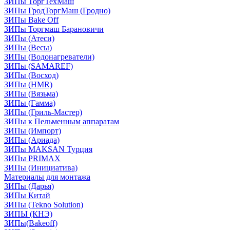
ЗИПы ТоргТехМаш
ЗИПы ГродТоргМаш (Гродно)
ЗИПы Bake Off
ЗИПы Торгмаш Барановичи
ЗИПы (Атеси)
ЗИПы (Весы)
ЗИПы (Водонагреватели)
ЗИПы (SAMAREF)
ЗИПы (Восход)
ЗИПы (HMR)
ЗИПы (Вязьма)
ЗИПы (Гамма)
ЗИПы (Гриль-Мастер)
ЗИПы к Пельменным аппаратам
ЗИПы (Импорт)
ЗИПы (Ариада)
ЗИПы MAKSAN Турция
ЗИПы PRIMAX
ЗИПы (Инициатива)
Материалы для монтажа
ЗИПы (Дарья)
ЗИПы Китай
ЗИПы (Tekno Solution)
ЗИПЫ (КНЭ)
ЗИПы(Bakeoff)