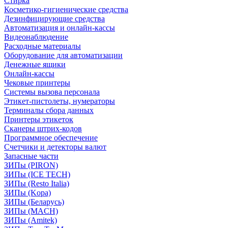
Стирка
Косметико-гигиенические средства
Дезинфицирующие средства
Автоматизация и онлайн-кассы
Видеонаблюдение
Расходные материалы
Оборудование для автоматизации
Денежные ящики
Онлайн-кассы
Чековые принтеры
Системы вызова персонала
Этикет-пистолеты, нумераторы
Терминалы сбора данных
Принтеры этикеток
Сканеры штрих-кодов
Программное обеспечение
Счетчики и детекторы валют
Запасные части
ЗИПы (PIRON)
ЗИПы (ICE TECH)
ЗИПы (Resto Italia)
ЗИПы (Kopa)
ЗИПы (Беларусь)
ЗИПы (MACH)
ЗИПы (Amitek)