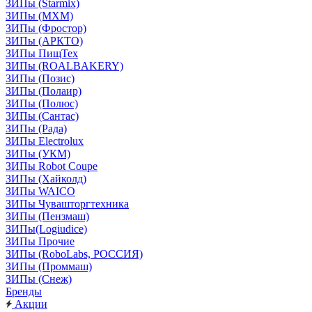
ЗИПы (Starmix)
ЗИПы (МХМ)
ЗИПы (Фростор)
ЗИПы (АРКТО)
ЗИПы ПищТех
ЗИПы (ROALBAKERY)
ЗИПы (Позис)
ЗИПы (Полаир)
ЗИПы (Полюс)
ЗИПы (Сантас)
ЗИПы (Рада)
ЗИПы Electrolux
ЗИПы (УКМ)
ЗИПы Robot Coupe
ЗИПы (Хайколд)
ЗИПы WAICO
ЗИПы Чувашторгтехника
ЗИПы (Пензмаш)
ЗИПы(Logiudice)
ЗИПы Прочие
ЗИПы (RoboLabs, РОССИЯ)
ЗИПы (Проммаш)
ЗИПы (Снеж)
Бренды
Акции