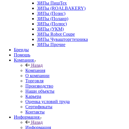
ЗИПы ПищТех
ЗИПы (ROALBAKERY)
ЗИПы (Позис)
ЗИПы (Полаир)
ЗИПы (Полюс)
ЗИПы (УКМ)
ЗИПы Robot Coupe
ЗИПы Чувашторгтехника
ЗИПы Прочие
Бренды
Помощь
Компания
Назад
Компания
О компании
Торговля
Производство
Наши объекты
Карьера
Оценка условий труда
Сертификаты
Контакты
Информация
Назад
Информация