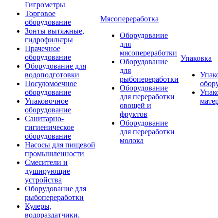
Гигрометры
Торговое
Мясопереработка
оборудование
Зонты вытяжные,
Оборудование
гидрофильтры
для
Прачечное
мясопереработки
оборудование
Упаковка
Оборудование
Оборудование для
для
водоподготовки
Упак
рыбопереработки
Посудомоечное
обор
Оборудование
оборудование
Упак
для переработки
Упаковочное
мате
овощей и
оборудование
фруктов
Санитарно-
Оборудование
гигиеническое
для переработки
оборудование
молока
Насосы для пищевой
промышленности
Смесители и
душирующие
устройства
Оборудование для
рыбопереработки
Кулеры,
водораздатчики,