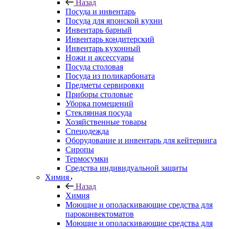
Назад
Посуда и инвентарь
Посуда для японской кухни
Инвентарь барный
Инвентарь кондитерский
Инвентарь кухонный
Ножи и аксессуары
Посуда столовая
Посуда из поликарбоната
Предметы сервировки
Приборы столовые
Уборка помещений
Стеклянная посуда
Хозяйственные товары
Спецодежда
Оборудование и инвентарь для кейтеринга
Сиропы
Термосумки
Средства индивидуальной защиты
Химия
Назад
Химия
Моющие и ополаскивающие средства для
пароконвектоматов
Моющие и ополаскивающие средства для