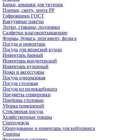
Банки, крышки для укупора
Пленки, скотч, лента РР
Гофроящики ГОСТ
Вакуумные пакеты
Лотки, стаканы, подложки
Салфетки влаговпитывающие
Формы, бумага, пергамент, фольга
Посуда и инвентарь
Посуда для японской кухни
Инвентарь барный
Инвентарь кондитерский
Инвентарь кухонный
Ножи и аксессуары
Посуда одноразовая
Посуда столовая
Посуда из поликарбоната
Предметы сервировки
Приборы столовые
Уборка помещений
Стеклянная посуда
Хозяйственные товары
Спецодежда
Оборудование и инвентарь для кейтеринга
Сиропы
Фуршетные системы