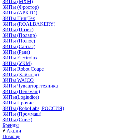
ЗИПы (МХМ)
ЗИПы (Фростор)
ЗИПы (АРКТО)
ЗИПы ПищТех
ЗИПы (ROALBAKERY)
ЗИПы (Позис)
ЗИПы (Полаир)
ЗИПы (Полюс)
ЗИПы (Сантас)
ЗИПы (Рада)
ЗИПы Electrolux
ЗИПы (УКМ)
ЗИПы Robot Coupe
ЗИПы (Хайколд)
ЗИПы WAICO
ЗИПы Чувашторгтехника
ЗИПы (Пензмаш)
ЗИПы(Logiudice)
ЗИПы Прочие
ЗИПы (RoboLabs, РОССИЯ)
ЗИПы (Проммаш)
ЗИПы (Снеж)
Бренды
Акции
Помощь