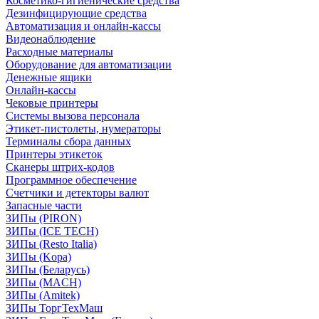
Косметико-гигиенические средства
Дезинфицирующие средства
Автоматизация и онлайн-кассы
Видеонаблюдение
Расходные материалы
Оборудование для автоматизации
Денежные ящики
Онлайн-кассы
Чековые принтеры
Системы вызова персонала
Этикет-пистолеты, нумераторы
Терминалы сбора данных
Принтеры этикеток
Сканеры штрих-кодов
Программное обеспечение
Счетчики и детекторы валют
Запасные части
ЗИПы (PIRON)
ЗИПы (ICE TECH)
ЗИПы (Resto Italia)
ЗИПы (Kopa)
ЗИПы (Беларусь)
ЗИПы (MACH)
ЗИПы (Amitek)
ЗИПы ТоргТехМаш