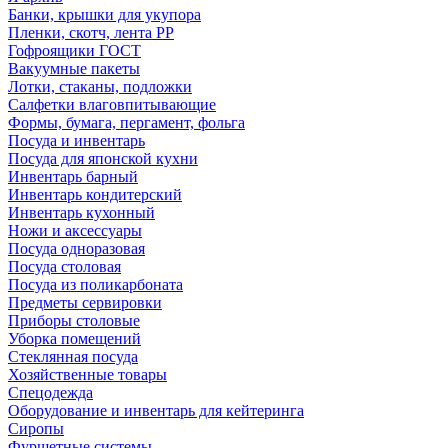
Банки, крышки для укупора
Пленки, скотч, лента РР
Гофроящики ГОСТ
Вакуумные пакеты
Лотки, стаканы, подложки
Салфетки влаговпитывающие
Формы, бумага, пергамент, фольга
Посуда и инвентарь
Посуда для японской кухни
Инвентарь барный
Инвентарь кондитерский
Инвентарь кухонный
Ножи и аксессуары
Посуда одноразовая
Посуда столовая
Посуда из поликарбоната
Предметы сервировки
Приборы столовые
Уборка помещений
Стеклянная посуда
Хозяйственные товары
Спецодежда
Оборудование и инвентарь для кейтеринга
Сиропы
Фуршетные системы