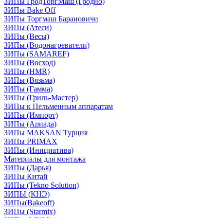
ЗИПы ГродТоргМаш (Гродно)
ЗИПы Bake Off
ЗИПы Торгмаш Барановичи
ЗИПы (Атеси)
ЗИПы (Весы)
ЗИПы (Водонагреватели)
ЗИПы (SAMAREF)
ЗИПы (Восход)
ЗИПы (HMR)
ЗИПы (Вязьма)
ЗИПы (Гамма)
ЗИПы (Гриль-Мастер)
ЗИПы к Пельменным аппаратам
ЗИПы (Импорт)
ЗИПы (Ариада)
ЗИПы MAKSAN Турция
ЗИПы PRIMAX
ЗИПы (Инициатива)
Материалы для монтажа
ЗИПы (Дарья)
ЗИПы Китай
ЗИПы (Tekno Solution)
ЗИПЫ (КНЭ)
ЗИПы(Bakeoff)
ЗИПы (Starmix)