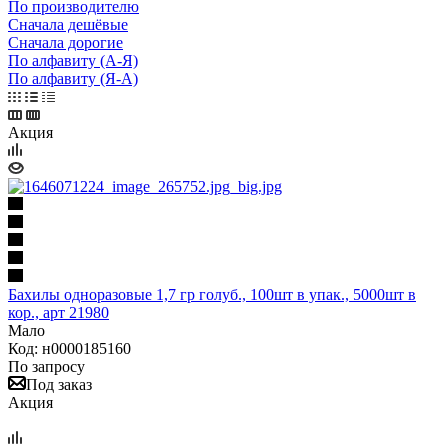
По производителю
Сначала дешёвые
Сначала дорогие
По алфавиту (А-Я)
По алфавиту (Я-А)
Акция
Бахилы одноразовые 1,7 гр голуб., 100шт в упак., 5000шт в
кор., арт 21980
Мало
Код: н0000185160
По запросу
Под заказ
Акция