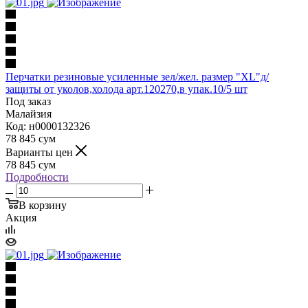
Перчатки резиновые усиленные зел/жел. размер "XL"д/
защиты от уколов,холода арт.120270,в упак.10/5 шт
Под заказ
Малайзия
Код: н0000132326
78 845
сум
Варианты цен
78 845
сум
Подробности
В корзину
Акция