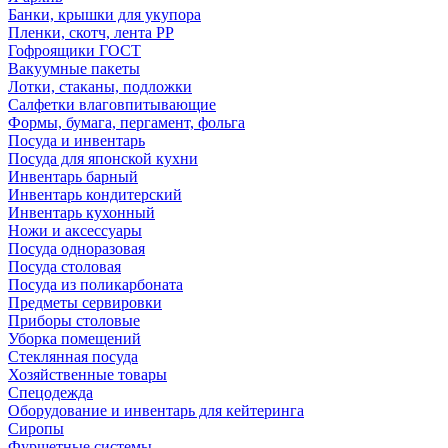
Банки, крышки для укупора
Пленки, скотч, лента РР
Гофроящики ГОСТ
Вакуумные пакеты
Лотки, стаканы, подложки
Салфетки влаговпитывающие
Формы, бумага, пергамент, фольга
Посуда и инвентарь
Посуда для японской кухни
Инвентарь барный
Инвентарь кондитерский
Инвентарь кухонный
Ножи и аксессуары
Посуда одноразовая
Посуда столовая
Посуда из поликарбоната
Предметы сервировки
Приборы столовые
Уборка помещений
Стеклянная посуда
Хозяйственные товары
Спецодежда
Оборудование и инвентарь для кейтеринга
Сиропы
Фуршетные системы