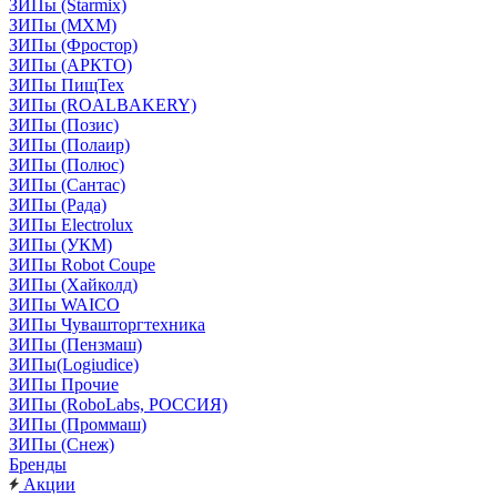
ЗИПы (Starmix)
ЗИПы (МХМ)
ЗИПы (Фростор)
ЗИПы (АРКТО)
ЗИПы ПищТех
ЗИПы (ROALBAKERY)
ЗИПы (Позис)
ЗИПы (Полаир)
ЗИПы (Полюс)
ЗИПы (Сантас)
ЗИПы (Рада)
ЗИПы Electrolux
ЗИПы (УКМ)
ЗИПы Robot Coupe
ЗИПы (Хайколд)
ЗИПы WAICO
ЗИПы Чувашторгтехника
ЗИПы (Пензмаш)
ЗИПы(Logiudice)
ЗИПы Прочие
ЗИПы (RoboLabs, РОССИЯ)
ЗИПы (Проммаш)
ЗИПы (Снеж)
Бренды
Акции