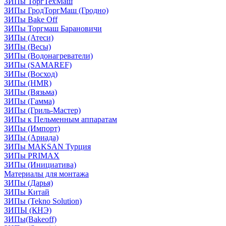
ЗИПы ТоргТехМаш
ЗИПы ГродТоргМаш (Гродно)
ЗИПы Bake Off
ЗИПы Торгмаш Барановичи
ЗИПы (Атеси)
ЗИПы (Весы)
ЗИПы (Водонагреватели)
ЗИПы (SAMAREF)
ЗИПы (Восход)
ЗИПы (HMR)
ЗИПы (Вязьма)
ЗИПы (Гамма)
ЗИПы (Гриль-Мастер)
ЗИПы к Пельменным аппаратам
ЗИПы (Импорт)
ЗИПы (Ариада)
ЗИПы MAKSAN Турция
ЗИПы PRIMAX
ЗИПы (Инициатива)
Материалы для монтажа
ЗИПы (Дарья)
ЗИПы Китай
ЗИПы (Tekno Solution)
ЗИПЫ (КНЭ)
ЗИПы(Bakeoff)