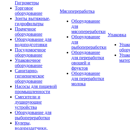
Гигрометры
Торговое
Мясопереработка
оборудование
Зонты вытяжные,
Оборудование
гидрофильтры
для
Прачечное
мясопереработки
оборудование
Упаковка
Оборудование
Оборудование для
для
водоподготовки
Упак
рыбопереработки
Посудомоечное
обор
Оборудование
оборудование
Упак
для переработки
Упаковочное
мате
овощей и
оборудование
фруктов
Санитарно-
Оборудование
гигиеническое
для переработки
оборудование
молока
Насосы для пищевой
промышленности
Смесители и
душирующие
устройства
Оборудование для
рыбопереработки
Кулеры,
водораздатчики,