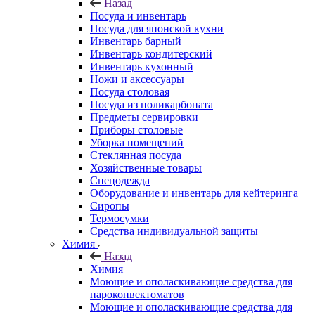
Назад
Посуда и инвентарь
Посуда для японской кухни
Инвентарь барный
Инвентарь кондитерский
Инвентарь кухонный
Ножи и аксессуары
Посуда столовая
Посуда из поликарбоната
Предметы сервировки
Приборы столовые
Уборка помещений
Стеклянная посуда
Хозяйственные товары
Спецодежда
Оборудование и инвентарь для кейтеринга
Сиропы
Термосумки
Средства индивидуальной защиты
Химия
Назад
Химия
Моющие и ополаскивающие средства для
пароконвектоматов
Моющие и ополаскивающие средства для