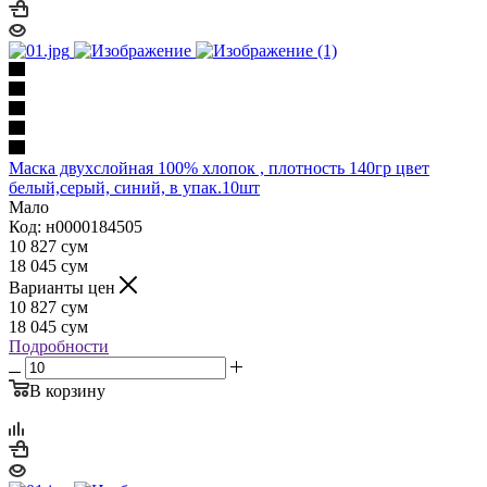
Маска двухслойная 100% хлопок , плотность 140гр цвет
белый,серый, синий, в упак.10шт
Мало
Код: н0000184505
10 827
сум
18 045
сум
Варианты цен
10 827
сум
18 045
сум
Подробности
В корзину