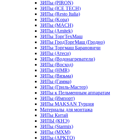
ЗИПы (PIRON)
ЗИПы (ICE TECH)
ЗИПы (Resto Italia)
ЗИПы (Kopa)
ЗИПы (MACH)
ЗИПы (Amitek)
ЗИПы ТоргТехМаш
ЗИПы ГродТоргМаш (Гродно)
ЗИПы Торгмаш Барановичи
ЗИПы (Атеси)
ЗИПы (Водонагреватели)
ЗИПы (Восход)
ЗИПы (HMR)
ЗИПы (Вязьма)
ЗИПы (Гамма)
ЗИПы (Гриль-Мастер)
ЗИПы к Пельменным аппаратам
ЗИПы (Импорт)
ЗИПы MAKSAN Турция
Материалы для монтажа
ЗИПы Китай
ЗИПЫ (КНЭ)
ЗИПы (Starmix)
ЗИПы (МХМ)
ЗИПы (АРКТО)