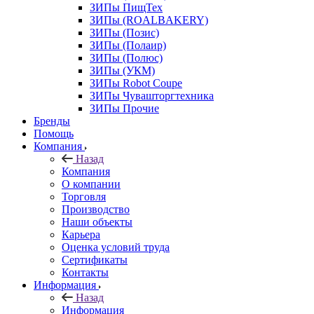
ЗИПы ПищТех
ЗИПы (ROALBAKERY)
ЗИПы (Позис)
ЗИПы (Полаир)
ЗИПы (Полюс)
ЗИПы (УКМ)
ЗИПы Robot Coupe
ЗИПы Чувашторгтехника
ЗИПы Прочие
Бренды
Помощь
Компания
Назад
Компания
О компании
Торговля
Производство
Наши объекты
Карьера
Оценка условий труда
Сертификаты
Контакты
Информация
Назад
Информация