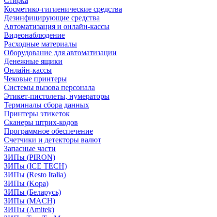
Стирка
Косметико-гигиенические средства
Дезинфицирующие средства
Автоматизация и онлайн-кассы
Видеонаблюдение
Расходные материалы
Оборудование для автоматизации
Денежные ящики
Онлайн-кассы
Чековые принтеры
Системы вызова персонала
Этикет-пистолеты, нумераторы
Терминалы сбора данных
Принтеры этикеток
Сканеры штрих-кодов
Программное обеспечение
Счетчики и детекторы валют
Запасные части
ЗИПы (PIRON)
ЗИПы (ICE TECH)
ЗИПы (Resto Italia)
ЗИПы (Kopa)
ЗИПы (Беларусь)
ЗИПы (MACH)
ЗИПы (Amitek)