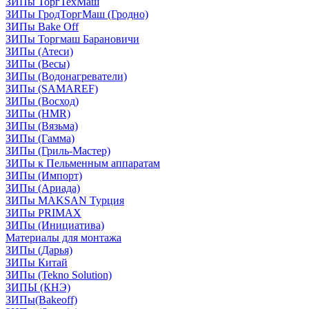
ЗИПы ТоргТехМаш
ЗИПы ГродТоргМаш (Гродно)
ЗИПы Bake Off
ЗИПы Торгмаш Барановичи
ЗИПы (Атеси)
ЗИПы (Весы)
ЗИПы (Водонагреватели)
ЗИПы (SAMAREF)
ЗИПы (Восход)
ЗИПы (HMR)
ЗИПы (Вязьма)
ЗИПы (Гамма)
ЗИПы (Гриль-Мастер)
ЗИПы к Пельменным аппаратам
ЗИПы (Импорт)
ЗИПы (Ариада)
ЗИПы MAKSAN Турция
ЗИПы PRIMAX
ЗИПы (Инициатива)
Материалы для монтажа
ЗИПы (Дарья)
ЗИПы Китай
ЗИПы (Tekno Solution)
ЗИПЫ (КНЭ)
ЗИПы(Bakeoff)