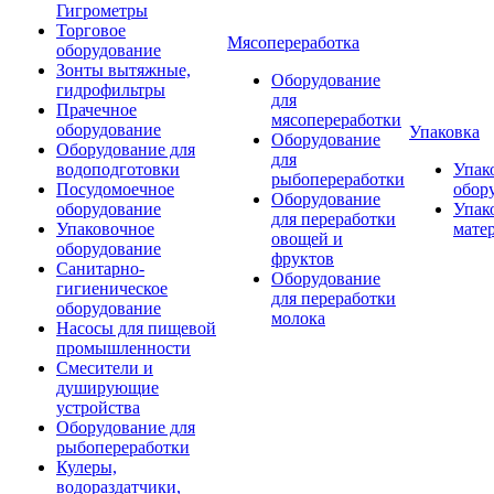
Гигрометры
Торговое
Мясопереработка
оборудование
Зонты вытяжные,
Оборудование
гидрофильтры
для
Прачечное
мясопереработки
оборудование
Упаковка
Оборудование
Оборудование для
для
водоподготовки
Упак
рыбопереработки
Посудомоечное
обор
Оборудование
оборудование
Упак
для переработки
Упаковочное
мате
овощей и
оборудование
фруктов
Санитарно-
Оборудование
гигиеническое
для переработки
оборудование
молока
Насосы для пищевой
промышленности
Смесители и
душирующие
устройства
Оборудование для
рыбопереработки
Кулеры,
водораздатчики,