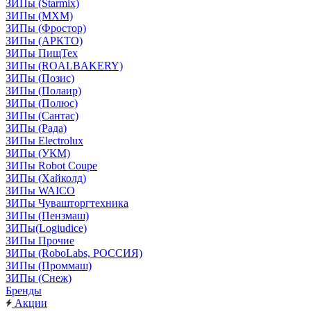
ЗИПы (Starmix)
ЗИПы (МХМ)
ЗИПы (Фростор)
ЗИПы (АРКТО)
ЗИПы ПищТех
ЗИПы (ROALBAKERY)
ЗИПы (Позис)
ЗИПы (Полаир)
ЗИПы (Полюс)
ЗИПы (Сантас)
ЗИПы (Рада)
ЗИПы Electrolux
ЗИПы (УКМ)
ЗИПы Robot Coupe
ЗИПы (Хайколд)
ЗИПы WAICO
ЗИПы Чувашторгтехника
ЗИПы (Пензмаш)
ЗИПы(Logiudice)
ЗИПы Прочие
ЗИПы (RoboLabs, РОССИЯ)
ЗИПы (Проммаш)
ЗИПы (Снеж)
Бренды
Акции