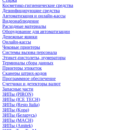
Стирка
Косметико-гигиенические средства
Дезинфицирующие средства
Автоматизация и онлайн-кассы
Видеонаблюдение
Расходные материалы
Оборудование для автоматизации
Денежные ящики
Онлайн-кассы
Чековые принтеры
Системы вызова персонала
Этикет-пистолеты, нумераторы
Терминалы сбора данных
Принтеры этикеток
Сканеры штрих-кодов
Программное обеспечение
Счетчики и детекторы валют
Запасные части
ЗИПы (PIRON)
ЗИПы (ICE TECH)
ЗИПы (Resto Italia)
ЗИПы (Kopa)
ЗИПы (Беларусь)
ЗИПы (MACH)
ЗИПы (Amitek)