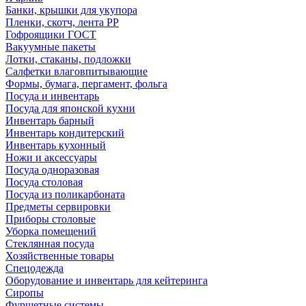
Банки, крышки для укупора
Пленки, скотч, лента РР
Гофроящики ГОСТ
Вакуумные пакеты
Лотки, стаканы, подложки
Салфетки влаговпитывающие
Формы, бумага, пергамент, фольга
Посуда и инвентарь
Посуда для японской кухни
Инвентарь барный
Инвентарь кондитерский
Инвентарь кухонный
Ножи и аксессуары
Посуда одноразовая
Посуда столовая
Посуда из поликарбоната
Предметы сервировки
Приборы столовые
Уборка помещений
Стеклянная посуда
Хозяйственные товары
Спецодежда
Оборудование и инвентарь для кейтеринга
Сиропы
Фуршетные системы