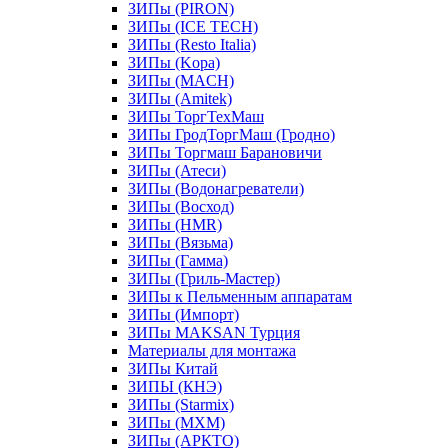
ЗИПы (PIRON)
ЗИПы (ICE TECH)
ЗИПы (Resto Italia)
ЗИПы (Kopa)
ЗИПы (MACH)
ЗИПы (Amitek)
ЗИПы ТоргТехМаш
ЗИПы ГродТоргМаш (Гродно)
ЗИПы Торгмаш Барановичи
ЗИПы (Атеси)
ЗИПы (Водонагреватели)
ЗИПы (Восход)
ЗИПы (HMR)
ЗИПы (Вязьма)
ЗИПы (Гамма)
ЗИПы (Гриль-Мастер)
ЗИПы к Пельменным аппаратам
ЗИПы (Импорт)
ЗИПы MAKSAN Турция
Материалы для монтажа
ЗИПы Китай
ЗИПЫ (КНЭ)
ЗИПы (Starmix)
ЗИПы (МХМ)
ЗИПы (АРКТО)