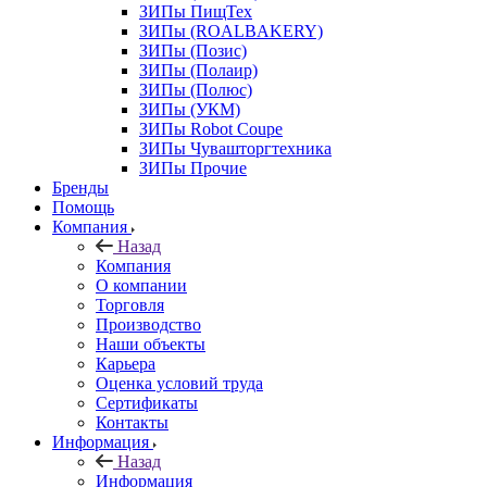
ЗИПы ПищТех
ЗИПы (ROALBAKERY)
ЗИПы (Позис)
ЗИПы (Полаир)
ЗИПы (Полюс)
ЗИПы (УКМ)
ЗИПы Robot Coupe
ЗИПы Чувашторгтехника
ЗИПы Прочие
Бренды
Помощь
Компания
Назад
Компания
О компании
Торговля
Производство
Наши объекты
Карьера
Оценка условий труда
Сертификаты
Контакты
Информация
Назад
Информация