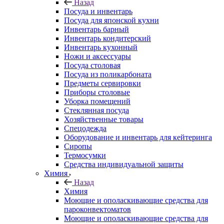
Назад
Посуда и инвентарь
Посуда для японской кухни
Инвентарь барный
Инвентарь кондитерский
Инвентарь кухонный
Ножи и аксессуары
Посуда столовая
Посуда из поликарбоната
Предметы сервировки
Приборы столовые
Уборка помещений
Стеклянная посуда
Хозяйственные товары
Спецодежда
Оборудование и инвентарь для кейтеринга
Сиропы
Термосумки
Средства индивидуальной защиты
Химия
Назад
Химия
Моющие и ополаскивающие средства для
пароконвектоматов
Моющие и ополаскивающие средства для