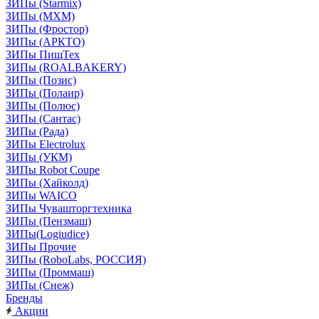
ЗИПы (Starmix)
ЗИПы (МХМ)
ЗИПы (Фростор)
ЗИПы (АРКТО)
ЗИПы ПищТех
ЗИПы (ROALBAKERY)
ЗИПы (Позис)
ЗИПы (Полаир)
ЗИПы (Полюс)
ЗИПы (Сантас)
ЗИПы (Рада)
ЗИПы Electrolux
ЗИПы (УКМ)
ЗИПы Robot Coupe
ЗИПы (Хайколд)
ЗИПы WAICO
ЗИПы Чувашторгтехника
ЗИПы (Пензмаш)
ЗИПы(Logiudice)
ЗИПы Прочие
ЗИПы (RoboLabs, РОССИЯ)
ЗИПы (Проммаш)
ЗИПы (Снеж)
Бренды
Акции