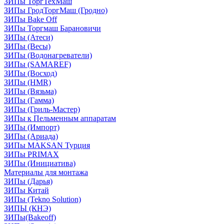
ЗИПы ТоргТехМаш
ЗИПы ГродТоргМаш (Гродно)
ЗИПы Bake Off
ЗИПы Торгмаш Барановичи
ЗИПы (Атеси)
ЗИПы (Весы)
ЗИПы (Водонагреватели)
ЗИПы (SAMAREF)
ЗИПы (Восход)
ЗИПы (HMR)
ЗИПы (Вязьма)
ЗИПы (Гамма)
ЗИПы (Гриль-Мастер)
ЗИПы к Пельменным аппаратам
ЗИПы (Импорт)
ЗИПы (Ариада)
ЗИПы MAKSAN Турция
ЗИПы PRIMAX
ЗИПы (Инициатива)
Материалы для монтажа
ЗИПы (Дарья)
ЗИПы Китай
ЗИПы (Tekno Solution)
ЗИПЫ (КНЭ)
ЗИПы(Bakeoff)