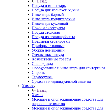
Назад
Посуда и инвентарь
Посуда для японской кухни
Инвентарь барный
Инвентарь кондитерский
Инвентарь кухонный
Ножи и аксессуары
Посуда столовая
Посуда из поликарбоната
Предметы сервировки
Приборы столовые
Уборка помещений
Стеклянная посуда
Хозяйственные товары
Спецодежда
Оборудование и инвентарь для кейтеринга
Сиропы
Термосумки
Средства индивидуальной защиты
Химия
Назад
Химия
Моющие и ополаскивающие средства для
пароконвектоматов
Моющие и ополаскивающие средства для