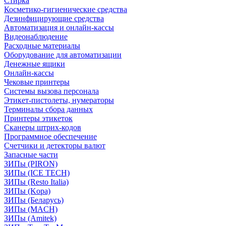
Стирка
Косметико-гигиенические средства
Дезинфицирующие средства
Автоматизация и онлайн-кассы
Видеонаблюдение
Расходные материалы
Оборудование для автоматизации
Денежные ящики
Онлайн-кассы
Чековые принтеры
Системы вызова персонала
Этикет-пистолеты, нумераторы
Терминалы сбора данных
Принтеры этикеток
Сканеры штрих-кодов
Программное обеспечение
Счетчики и детекторы валют
Запасные части
ЗИПы (PIRON)
ЗИПы (ICE TECH)
ЗИПы (Resto Italia)
ЗИПы (Kopa)
ЗИПы (Беларусь)
ЗИПы (MACH)
ЗИПы (Amitek)