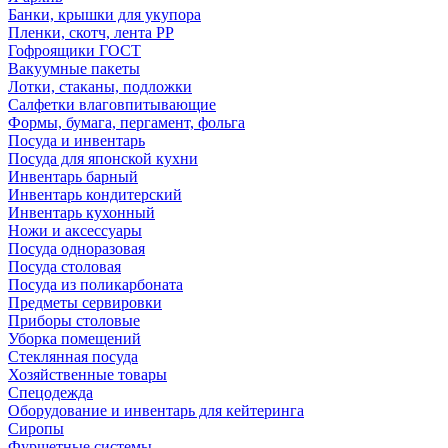
Банки, крышки для укупора
Пленки, скотч, лента РР
Гофроящики ГОСТ
Вакуумные пакеты
Лотки, стаканы, подложки
Салфетки влаговпитывающие
Формы, бумага, пергамент, фольга
Посуда и инвентарь
Посуда для японской кухни
Инвентарь барный
Инвентарь кондитерский
Инвентарь кухонный
Ножи и аксессуары
Посуда одноразовая
Посуда столовая
Посуда из поликарбоната
Предметы сервировки
Приборы столовые
Уборка помещений
Стеклянная посуда
Хозяйственные товары
Спецодежда
Оборудование и инвентарь для кейтеринга
Сиропы
Фуршетные системы