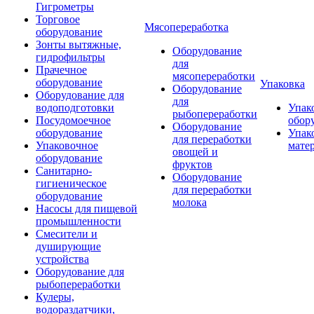
Гигрометры
Торговое
Мясопереработка
оборудование
Зонты вытяжные,
Оборудование
гидрофильтры
для
Прачечное
мясопереработки
оборудование
Упаковка
Оборудование
Оборудование для
для
водоподготовки
Упак
рыбопереработки
Посудомоечное
обор
Оборудование
оборудование
Упак
для переработки
Упаковочное
мате
овощей и
оборудование
фруктов
Санитарно-
Оборудование
гигиеническое
для переработки
оборудование
молока
Насосы для пищевой
промышленности
Смесители и
душирующие
устройства
Оборудование для
рыбопереработки
Кулеры,
водораздатчики,