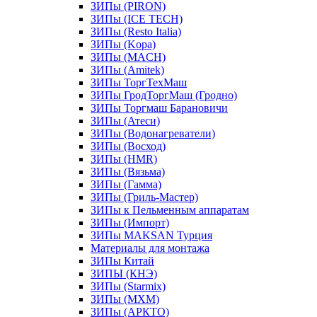
ЗИПы (PIRON)
ЗИПы (ICE TECH)
ЗИПы (Resto Italia)
ЗИПы (Kopa)
ЗИПы (MACH)
ЗИПы (Amitek)
ЗИПы ТоргТехМаш
ЗИПы ГродТоргМаш (Гродно)
ЗИПы Торгмаш Барановичи
ЗИПы (Атеси)
ЗИПы (Водонагреватели)
ЗИПы (Восход)
ЗИПы (HMR)
ЗИПы (Вязьма)
ЗИПы (Гамма)
ЗИПы (Гриль-Мастер)
ЗИПы к Пельменным аппаратам
ЗИПы (Импорт)
ЗИПы MAKSAN Турция
Материалы для монтажа
ЗИПы Китай
ЗИПЫ (КНЭ)
ЗИПы (Starmix)
ЗИПы (МХМ)
ЗИПы (АРКТО)