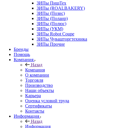
ЗИПы ПищТех
ЗИПы (ROALBAKERY)
ЗИПы (Позис)
ЗИПы (Полаир)
ЗИПы (Полюс)
ЗИПы (УКМ)
ЗИПы Robot Coupe
ЗИПы Чувашторгтехника
ЗИПы Прочие
Бренды
Помощь
Компания
Назад
Компания
О компании
Торговля
Производство
Наши объекты
Карьера
Оценка условий труда
Сертификаты
Контакты
Информация
Назад
Информация