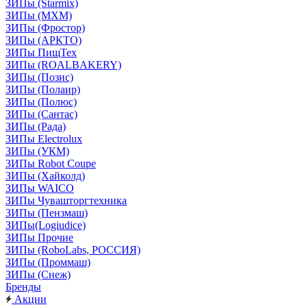
ЗИПы (Starmix)
ЗИПы (МХМ)
ЗИПы (Фростор)
ЗИПы (АРКТО)
ЗИПы ПищТех
ЗИПы (ROALBAKERY)
ЗИПы (Позис)
ЗИПы (Полаир)
ЗИПы (Полюс)
ЗИПы (Сантас)
ЗИПы (Рада)
ЗИПы Electrolux
ЗИПы (УКМ)
ЗИПы Robot Coupe
ЗИПы (Хайколд)
ЗИПы WAICO
ЗИПы Чувашторгтехника
ЗИПы (Пензмаш)
ЗИПы(Logiudice)
ЗИПы Прочие
ЗИПы (RoboLabs, РОССИЯ)
ЗИПы (Проммаш)
ЗИПы (Снеж)
Бренды
Акции