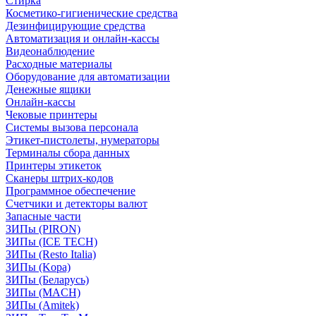
Стирка
Косметико-гигиенические средства
Дезинфицирующие средства
Автоматизация и онлайн-кассы
Видеонаблюдение
Расходные материалы
Оборудование для автоматизации
Денежные ящики
Онлайн-кассы
Чековые принтеры
Системы вызова персонала
Этикет-пистолеты, нумераторы
Терминалы сбора данных
Принтеры этикеток
Сканеры штрих-кодов
Программное обеспечение
Счетчики и детекторы валют
Запасные части
ЗИПы (PIRON)
ЗИПы (ICE TECH)
ЗИПы (Resto Italia)
ЗИПы (Kopa)
ЗИПы (Беларусь)
ЗИПы (MACH)
ЗИПы (Amitek)