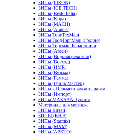
ЗИПы (PIRON)
ЗИПы (ICE TECH)
ЗИПы (Resto Italia)
ЗИПы (Kopa)
ЗИПы (MACH)
ЗИПы (Amitek)
ЗИПы ТоргТехМаш
ЗИПы ГродТоргМаш (Гродно)
ЗИПы Торгмаш Барановичи
ЗИПы (Атеси)
ЗИПы (Водонагреватели)
ЗИПы (Восход)
ЗИПы (HMR)
ЗИПы (Вязьма)
ЗИПы (Гамма)
ЗИПы (Гриль-Мастер)
ЗИПы к Пельменным аппаратам
ЗИПы (Импорт)
ЗИПы MAKSAN Турция
Материалы для монтажа
ЗИПы Китай
ЗИПЫ (КНЭ)
ЗИПы (Starmix)
ЗИПы (МХМ)
ЗИПы (АРКТО)