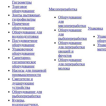
Гигрометры
Торговое
Мясопереработка
оборудование
Зонты вытяжные,
Оборудование
гидрофильтры
для
Прачечное
мясопереработки
оборудование
Упаковка
Оборудование
Оборудование для
для
водоподготовки
Упак
рыбопереработки
Посудомоечное
обор
Оборудование
оборудование
Упак
для переработки
Упаковочное
мате
овощей и
оборудование
фруктов
Санитарно-
Оборудование
гигиеническое
для переработки
оборудование
молока
Насосы для пищевой
промышленности
Смесители и
душирующие
устройства
Оборудование для
рыбопереработки
Кулеры,
водораздатчики,