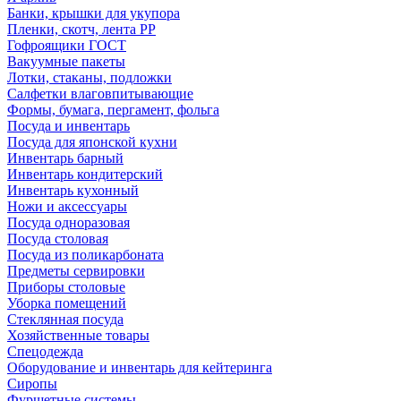
Банки, крышки для укупора
Пленки, скотч, лента РР
Гофроящики ГОСТ
Вакуумные пакеты
Лотки, стаканы, подложки
Салфетки влаговпитывающие
Формы, бумага, пергамент, фольга
Посуда и инвентарь
Посуда для японской кухни
Инвентарь барный
Инвентарь кондитерский
Инвентарь кухонный
Ножи и аксессуары
Посуда одноразовая
Посуда столовая
Посуда из поликарбоната
Предметы сервировки
Приборы столовые
Уборка помещений
Стеклянная посуда
Хозяйственные товары
Спецодежда
Оборудование и инвентарь для кейтеринга
Сиропы
Фуршетные системы