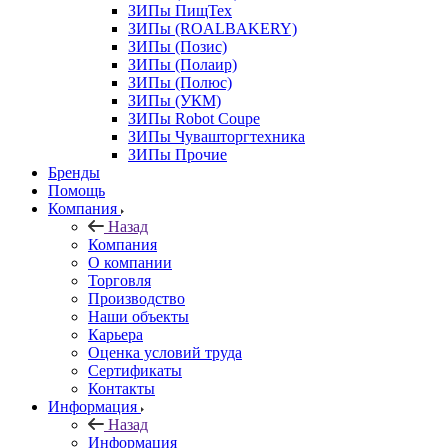
ЗИПы ПищТех
ЗИПы (ROALBAKERY)
ЗИПы (Позис)
ЗИПы (Полаир)
ЗИПы (Полюс)
ЗИПы (УКМ)
ЗИПы Robot Coupe
ЗИПы Чувашторгтехника
ЗИПы Прочие
Бренды
Помощь
Компания
Назад
Компания
О компании
Торговля
Производство
Наши объекты
Карьера
Оценка условий труда
Сертификаты
Контакты
Информация
Назад
Информация