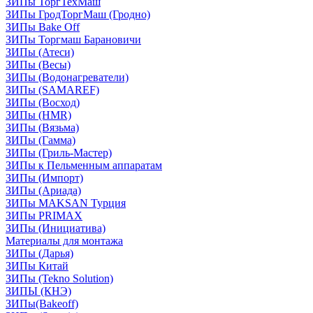
ЗИПы ТоргТехМаш
ЗИПы ГродТоргМаш (Гродно)
ЗИПы Bake Off
ЗИПы Торгмаш Барановичи
ЗИПы (Атеси)
ЗИПы (Весы)
ЗИПы (Водонагреватели)
ЗИПы (SAMAREF)
ЗИПы (Восход)
ЗИПы (HMR)
ЗИПы (Вязьма)
ЗИПы (Гамма)
ЗИПы (Гриль-Мастер)
ЗИПы к Пельменным аппаратам
ЗИПы (Импорт)
ЗИПы (Ариада)
ЗИПы MAKSAN Турция
ЗИПы PRIMAX
ЗИПы (Инициатива)
Материалы для монтажа
ЗИПы (Дарья)
ЗИПы Китай
ЗИПы (Tekno Solution)
ЗИПЫ (КНЭ)
ЗИПы(Bakeoff)