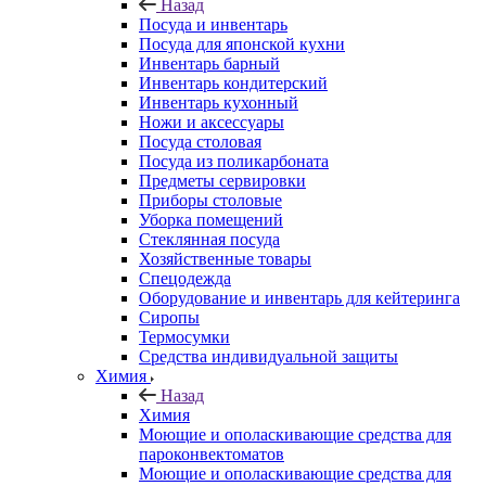
Назад
Посуда и инвентарь
Посуда для японской кухни
Инвентарь барный
Инвентарь кондитерский
Инвентарь кухонный
Ножи и аксессуары
Посуда столовая
Посуда из поликарбоната
Предметы сервировки
Приборы столовые
Уборка помещений
Стеклянная посуда
Хозяйственные товары
Спецодежда
Оборудование и инвентарь для кейтеринга
Сиропы
Термосумки
Средства индивидуальной защиты
Химия
Назад
Химия
Моющие и ополаскивающие средства для
пароконвектоматов
Моющие и ополаскивающие средства для