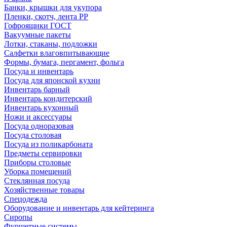
Банки, крышки для укупора
Пленки, скотч, лента РР
Гофроящики ГОСТ
Вакуумные пакеты
Лотки, стаканы, подложки
Салфетки влаговпитывающие
Формы, бумага, пергамент, фольга
Посуда и инвентарь
Посуда для японской кухни
Инвентарь барный
Инвентарь кондитерский
Инвентарь кухонный
Ножи и аксессуары
Посуда одноразовая
Посуда столовая
Посуда из поликарбоната
Предметы сервировки
Приборы столовые
Уборка помещений
Стеклянная посуда
Хозяйственные товары
Спецодежда
Оборудование и инвентарь для кейтеринга
Сиропы
Фуршетные системы