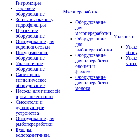
Гигрометры
Торговое
Мясопереработка
оборудование
Зонты вытяжные,
Оборудование
гидрофильтры
для
Прачечное
мясопереработки
оборудование
Упаковка
Оборудование
Оборудование для
для
водоподготовки
Упак
рыбопереработки
Посудомоечное
обор
Оборудование
оборудование
Упак
для переработки
Упаковочное
мате
овощей и
оборудование
фруктов
Санитарно-
Оборудование
гигиеническое
для переработки
оборудование
молока
Насосы для пищевой
промышленности
Смесители и
душирующие
устройства
Оборудование для
рыбопереработки
Кулеры,
водораздатчики,