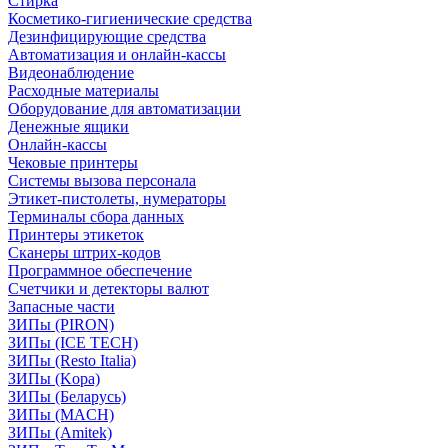
Стирка
Косметико-гигиенические средства
Дезинфицирующие средства
Автоматизация и онлайн-кассы
Видеонаблюдение
Расходные материалы
Оборудование для автоматизации
Денежные ящики
Онлайн-кассы
Чековые принтеры
Системы вызова персонала
Этикет-пистолеты, нумераторы
Терминалы сбора данных
Принтеры этикеток
Сканеры штрих-кодов
Программное обеспечение
Счетчики и детекторы валют
Запасные части
ЗИПы (PIRON)
ЗИПы (ICE TECH)
ЗИПы (Resto Italia)
ЗИПы (Kopa)
ЗИПы (Беларусь)
ЗИПы (MACH)
ЗИПы (Amitek)