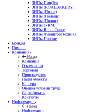
ЗИПы ПищТех
ЗИПы (ROALBAKERY)
ЗИПы (Позис)
ЗИПы (Полаир)
ЗИПы (Полюс)
ЗИПы (УКМ)
ЗИПы Robot Coupe
ЗИПы Чувашторгтехника
ЗИПы Прочие
Бренды
Помощь
Компания
Назад
Компания
О компании
Торговля
Производство
Наши объекты
Карьера
Оценка условий труда
Сертификаты
Контакты
Информация
Назад
Информация