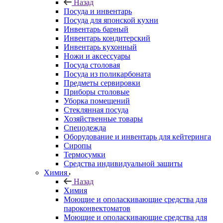
Назад
Посуда и инвентарь
Посуда для японской кухни
Инвентарь барный
Инвентарь кондитерский
Инвентарь кухонный
Ножи и аксессуары
Посуда столовая
Посуда из поликарбоната
Предметы сервировки
Приборы столовые
Уборка помещений
Стеклянная посуда
Хозяйственные товары
Спецодежда
Оборудование и инвентарь для кейтеринга
Сиропы
Термосумки
Средства индивидуальной защиты
Химия
Назад
Химия
Моющие и ополаскивающие средства для
пароконвектоматов
Моющие и ополаскивающие средства для