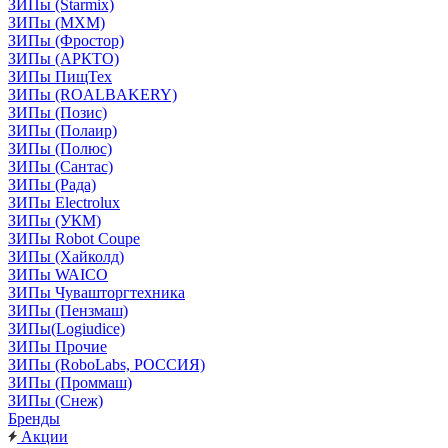
ЗИПы (Starmix)
ЗИПы (МХМ)
ЗИПы (Фростор)
ЗИПы (АРКТО)
ЗИПы ПищТех
ЗИПы (ROALBAKERY)
ЗИПы (Позис)
ЗИПы (Полаир)
ЗИПы (Полюс)
ЗИПы (Сантас)
ЗИПы (Рада)
ЗИПы Electrolux
ЗИПы (УКМ)
ЗИПы Robot Coupe
ЗИПы (Хайколд)
ЗИПы WAICO
ЗИПы Чувашторгтехника
ЗИПы (Пензмаш)
ЗИПы(Logiudice)
ЗИПы Прочие
ЗИПы (RoboLabs, РОССИЯ)
ЗИПы (Проммаш)
ЗИПы (Снеж)
Бренды
Акции