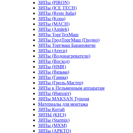
ЗИПы (PIRON)
ЗИПы (ICE TECH)
ЗИПы (Resto Italia)
ЗИПы (Kopa)
ЗИПы (MACH)
ЗИПы (Amitek)
ЗИПы ТоргТехМаш
ЗИПы ГродТоргМаш (Гродно)
ЗИПы Торгмаш Барановичи
ЗИПы (Атеси)
ЗИПы (Водонагреватели)
ЗИПы (Восход)
ЗИПы (HMR)
ЗИПы (Вязьма)
ЗИПы (Гамма)
ЗИПы (Гриль-Мастер)
ЗИПы к Пельменным аппаратам
ЗИПы (Импорт)
ЗИПы MAKSAN Турция
Материалы для монтажа
ЗИПы Китай
ЗИПЫ (КНЭ)
ЗИПы (Starmix)
ЗИПы (МХМ)
ЗИПы (АРКТО)