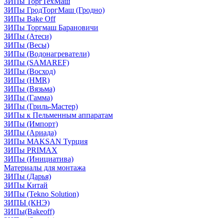
ЗИПы ТоргТехМаш
ЗИПы ГродТоргМаш (Гродно)
ЗИПы Bake Off
ЗИПы Торгмаш Барановичи
ЗИПы (Атеси)
ЗИПы (Весы)
ЗИПы (Водонагреватели)
ЗИПы (SAMAREF)
ЗИПы (Восход)
ЗИПы (HMR)
ЗИПы (Вязьма)
ЗИПы (Гамма)
ЗИПы (Гриль-Мастер)
ЗИПы к Пельменным аппаратам
ЗИПы (Импорт)
ЗИПы (Ариада)
ЗИПы MAKSAN Турция
ЗИПы PRIMAX
ЗИПы (Инициатива)
Материалы для монтажа
ЗИПы (Дарья)
ЗИПы Китай
ЗИПы (Tekno Solution)
ЗИПЫ (КНЭ)
ЗИПы(Bakeoff)