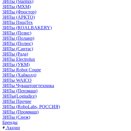
ЗИПы (Starmix)
ЗИПы (МХМ)
ЗИПы (Фростор)
ЗИПы (АРКТО)
ЗИПы ПищТех
ЗИПы (ROALBAKERY)
ЗИПы (Позис)
ЗИПы (Полаир)
ЗИПы (Полюс)
ЗИПы (Сантас)
ЗИПы (Рада)
ЗИПы Electrolux
ЗИПы (УКМ)
ЗИПы Robot Coupe
ЗИПы (Хайколд)
ЗИПы WAICO
ЗИПы Чувашторгтехника
ЗИПы (Пензмаш)
ЗИПы(Logiudice)
ЗИПы Прочие
ЗИПы (RoboLabs, РОССИЯ)
ЗИПы (Проммаш)
ЗИПы (Снеж)
Бренды
Акции