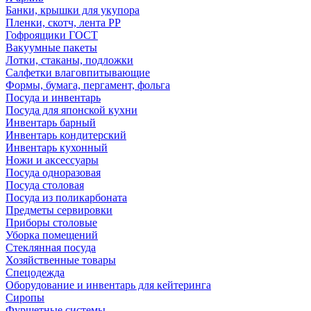
Банки, крышки для укупора
Пленки, скотч, лента РР
Гофроящики ГОСТ
Вакуумные пакеты
Лотки, стаканы, подложки
Салфетки влаговпитывающие
Формы, бумага, пергамент, фольга
Посуда и инвентарь
Посуда для японской кухни
Инвентарь барный
Инвентарь кондитерский
Инвентарь кухонный
Ножи и аксессуары
Посуда одноразовая
Посуда столовая
Посуда из поликарбоната
Предметы сервировки
Приборы столовые
Уборка помещений
Стеклянная посуда
Хозяйственные товары
Спецодежда
Оборудование и инвентарь для кейтеринга
Сиропы
Фуршетные системы