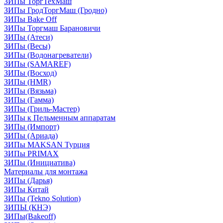
ЗИПы ТоргТехМаш
ЗИПы ГродТоргМаш (Гродно)
ЗИПы Bake Off
ЗИПы Торгмаш Барановичи
ЗИПы (Атеси)
ЗИПы (Весы)
ЗИПы (Водонагреватели)
ЗИПы (SAMAREF)
ЗИПы (Восход)
ЗИПы (HMR)
ЗИПы (Вязьма)
ЗИПы (Гамма)
ЗИПы (Гриль-Мастер)
ЗИПы к Пельменным аппаратам
ЗИПы (Импорт)
ЗИПы (Ариада)
ЗИПы MAKSAN Турция
ЗИПы PRIMAX
ЗИПы (Инициатива)
Материалы для монтажа
ЗИПы (Дарья)
ЗИПы Китай
ЗИПы (Tekno Solution)
ЗИПЫ (КНЭ)
ЗИПы(Bakeoff)