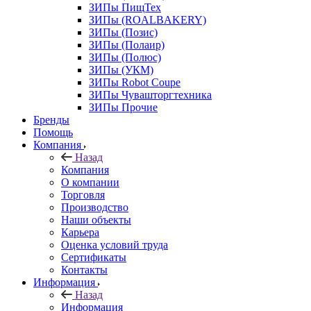
ЗИПы ПищТех
ЗИПы (ROALBAKERY)
ЗИПы (Позис)
ЗИПы (Полаир)
ЗИПы (Полюс)
ЗИПы (УКМ)
ЗИПы Robot Coupe
ЗИПы Чувашторгтехника
ЗИПы Прочие
Бренды
Помощь
Компания
Назад
Компания
О компании
Торговля
Производство
Наши объекты
Карьера
Оценка условий труда
Сертификаты
Контакты
Информация
Назад
Информация