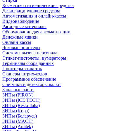
Стирка
Косметико-гигиенические средства
Дезинфицирующие средства
Автоматизация и онлайн-кассы
Видеонаблюдение
Расходные материалы
Оборудование для автоматизации
Денежные ящики
Онлайн-кассы
Чековые принтеры
Системы вызова персонала
Этикет-пистолеты, нумераторы
Терминалы сбора данных
Принтеры этикеток
Сканеры штрих-кодов
Программное обеспечение
Счетчики и детекторы валют
Запасные части
ЗИПы (PIRON)
ЗИПы (ICE TECH)
ЗИПы (Resto Italia)
ЗИПы (Kopa)
ЗИПы (Беларусь)
ЗИПы (MACH)
ЗИПы (Amitek)