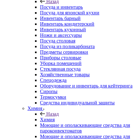
Назад
Посуда и инвентарь
Посуда для японской кухни
Инвентарь барный
Инвентарь кондитерский
Инвентарь кухонный
Ножи и аксессуары
Посуда столовая
Посуда из поликарбоната
Предметы сервировки
Приборы столовые
Уборка помещений
Стеклянная посуда
Хозяйственные товары
Спецодежда
Оборудование и инвентарь для кейтеринга
Сиропы
Термосумки
Средства индивидуальной защиты
Химия
Назад
Химия
Моющие и ополаскивающие средства для
пароконвектоматов
Моющие и ополаскивающие средства для