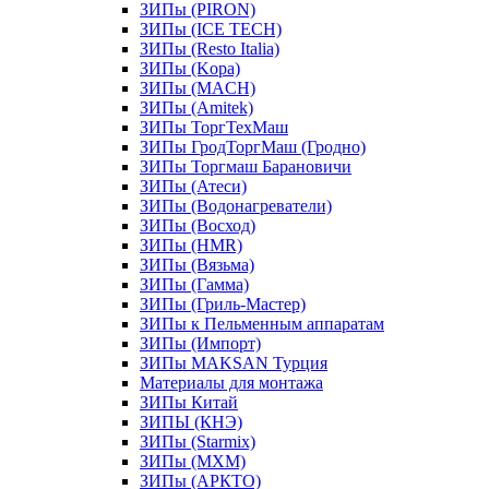
ЗИПы (PIRON)
ЗИПы (ICE TECH)
ЗИПы (Resto Italia)
ЗИПы (Kopa)
ЗИПы (MACH)
ЗИПы (Amitek)
ЗИПы ТоргТехМаш
ЗИПы ГродТоргМаш (Гродно)
ЗИПы Торгмаш Барановичи
ЗИПы (Атеси)
ЗИПы (Водонагреватели)
ЗИПы (Восход)
ЗИПы (HMR)
ЗИПы (Вязьма)
ЗИПы (Гамма)
ЗИПы (Гриль-Мастер)
ЗИПы к Пельменным аппаратам
ЗИПы (Импорт)
ЗИПы MAKSAN Турция
Материалы для монтажа
ЗИПы Китай
ЗИПЫ (КНЭ)
ЗИПы (Starmix)
ЗИПы (МХМ)
ЗИПы (АРКТО)