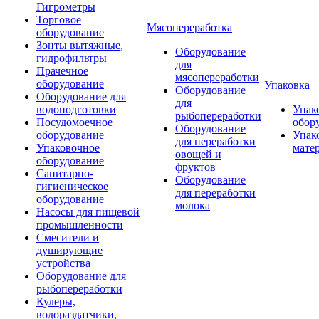
Гигрометры
Торговое
Мясопереработка
оборудование
Зонты вытяжные,
Оборудование
гидрофильтры
для
Прачечное
мясопереработки
оборудование
Упаковка
Оборудование
Оборудование для
для
водоподготовки
Упак
рыбопереработки
Посудомоечное
обор
Оборудование
оборудование
Упак
для переработки
Упаковочное
мате
овощей и
оборудование
фруктов
Санитарно-
Оборудование
гигиеническое
для переработки
оборудование
молока
Насосы для пищевой
промышленности
Смесители и
душирующие
устройства
Оборудование для
рыбопереработки
Кулеры,
водораздатчики,