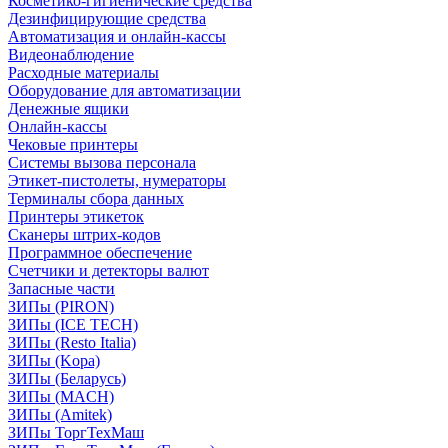
Косметико-гигиенические средства
Дезинфицирующие средства
Автоматизация и онлайн-кассы
Видеонаблюдение
Расходные материалы
Оборудование для автоматизации
Денежные ящики
Онлайн-кассы
Чековые принтеры
Системы вызова персонала
Этикет-пистолеты, нумераторы
Терминалы сбора данных
Принтеры этикеток
Сканеры штрих-кодов
Программное обеспечение
Счетчики и детекторы валют
Запасные части
ЗИПы (PIRON)
ЗИПы (ICE TECH)
ЗИПы (Resto Italia)
ЗИПы (Kopa)
ЗИПы (Беларусь)
ЗИПы (MACH)
ЗИПы (Amitek)
ЗИПы ТоргТехМаш